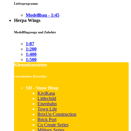
Lieferprogramm
Modellbau - 1:45
Herpa Wings
Modellflugzeuge und Zubehör
1:87
1:200
1:400
1:500
Klemmbausteine
verschiedene Hersteller
SH - Stone Heap
KiviKasa
Littlechild
Eisenbahn
Town Life
BrixUp Construction
Brick Port
Co Create Series
Military Series