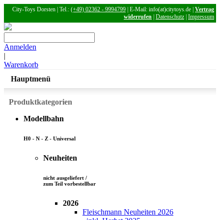
City-Toys Dorsten | Tel.:
(+49) 02362 - 9994799
| E-Mail: info(at)citytoys.de |
Vertrag
widerrufen
|
Datenschutz
|
Impressum
Anmelden
|
Warenkorb
Hauptmenü
Produktkategorien
Modellbahn
H0 - N - Z - Universal
Neuheiten
nicht ausgeliefert /
zum Teil vorbestellbar
2026
Fleischmann Neuheiten 2026