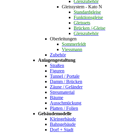
Gleiszubehör
Gleissystem - Kato N
Standardgleise
Funktionsgleise
Gleissets
Brücken /-Gleise
Gleiszubehör
Oberleitungen
Sommerfeldt
Viessmann
Zubehör
Anlagengestaltung
Straßen
Figuren
Tunnel / Portale
Damm / Brücken
Zäune / Geländer
Streumaterial
Bäume
Ausschmückung
Platten / Folien
Gebäudemodelle
Kleingebäude
Bahngebäude
Dorf + Stadt