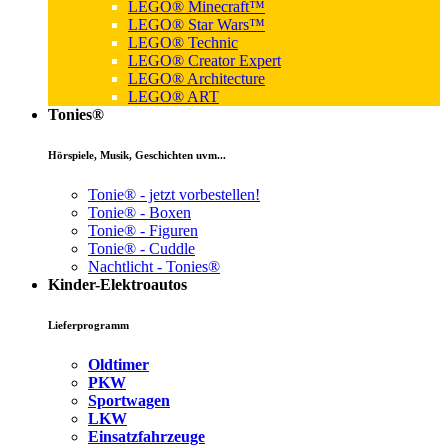
LEGO® Minecraft™
LEGO® Star Wars™
LEGO® Technic
LEGO® Creator Expert
LEGO® Architecture
LEGO® ART
Tonies®
Hörspiele, Musik, Geschichten uvm...
Tonie® - jetzt vorbestellen!
Tonie® - Boxen
Tonie® - Figuren
Tonie® - Cuddle
Nachtlicht - Tonies®
Kinder-Elektroautos
Lieferprogramm
Oldtimer
PKW
Sportwagen
LKW
Einsatzfahrzeuge