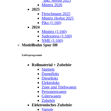
inkl. Herbst 2025
Mintrix 2026
2025
Fleischmann 2025
Mintrix Herbst 2025
Piko (1:160)
2024
Minitrix (1:160)
Sudexpress (1:160)
NME (1:160)
Modellbahn Spur H0
Lieferprogramm
Rollmaterial + Zubehör
Startsets
Dampfloks
Dieselloks
Elektroloks
Züge und Triebwagen
Personenwagen
Güterwagen
Zubehör
Elektronisches Zubehör
Signale