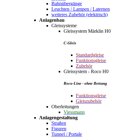
Bahnübergänge
Leuchten / Lampen / Laternen
weiteres Zubehör (elektrisch)
Anlagenbau
Gleissysteme
Gleissystem Märklin H0
C-Gleis
Standardgleise
Funktionsgleise
Zubehör
Gleissystem - Roco H0
Roco-Line - ohne Bettung
Funktionsgleise
Gleiszubehör
Oberleitungen
Viessmann
Anlagengestaltung
Straßen
Figuren
Tunnel / Portale