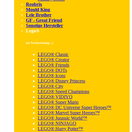
Reobrix
Mould King
Lele Brother
GF - Great Friend
Sonstige Hersteller
Lego®
(in Vorbereitung...)
LEGO® Classic
LEGO® Creator
LEGO® Friends
LEGO® DOTs
LEGO® Icons
LEGO® Disney Princess
LEGO® City
LEGO® Speed Champions
LEGO® VIDIYO
LEGO® Super Mario
LEGO® DC Universe Super Heroes™
LEGO® Marvel Super Heroes™
LEGO® Jurassic World™
LEGO® NINJAGO
LEGO® Harry Potter™