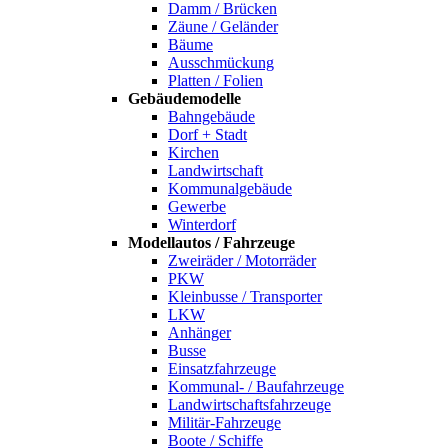
Damm / Brücken
Zäune / Geländer
Bäume
Ausschmückung
Platten / Folien
Gebäudemodelle
Bahngebäude
Dorf + Stadt
Kirchen
Landwirtschaft
Kommunalgebäude
Gewerbe
Winterdorf
Modellautos / Fahrzeuge
Zweiräder / Motorräder
PKW
Kleinbusse / Transporter
LKW
Anhänger
Busse
Einsatzfahrzeuge
Kommunal- / Baufahrzeuge
Landwirtschaftsfahrzeuge
Militär-Fahrzeuge
Boote / Schiffe