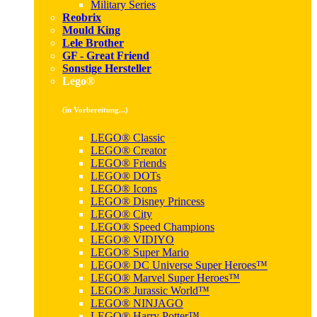
Military Series
Reobrix
Mould King
Lele Brother
GF - Great Friend
Sonstige Hersteller
Lego®
(in Vorbereitung...)
LEGO® Classic
LEGO® Creator
LEGO® Friends
LEGO® DOTs
LEGO® Icons
LEGO® Disney Princess
LEGO® City
LEGO® Speed Champions
LEGO® VIDIYO
LEGO® Super Mario
LEGO® DC Universe Super Heroes™
LEGO® Marvel Super Heroes™
LEGO® Jurassic World™
LEGO® NINJAGO
LEGO® Harry Potter™