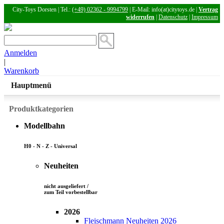
City-Toys Dorsten | Tel.:
(+49) 02362 - 9994799
| E-Mail: info(at)citytoys.de |
Vertrag
widerrufen
|
Datenschutz
|
Impressum
Anmelden
|
Warenkorb
Hauptmenü
Produktkategorien
Modellbahn
H0 - N - Z - Universal
Neuheiten
nicht ausgeliefert /
zum Teil vorbestellbar
2026
Fleischmann Neuheiten 2026