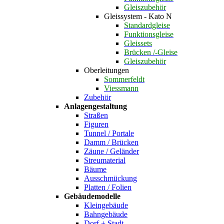
Gleiszubehör
Gleissystem - Kato N
Standardgleise
Funktionsgleise
Gleissets
Brücken /-Gleise
Gleiszubehör
Oberleitungen
Sommerfeldt
Viessmann
Zubehör
Anlagengestaltung
Straßen
Figuren
Tunnel / Portale
Damm / Brücken
Zäune / Geländer
Streumaterial
Bäume
Ausschmückung
Platten / Folien
Gebäudemodelle
Kleingebäude
Bahngebäude
Dorf + Stadt