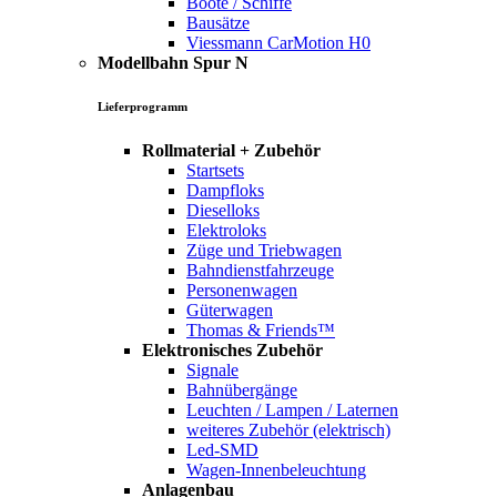
Boote / Schiffe
Bausätze
Viessmann CarMotion H0
Modellbahn Spur N
Lieferprogramm
Rollmaterial + Zubehör
Startsets
Dampfloks
Dieselloks
Elektroloks
Züge und Triebwagen
Bahndienstfahrzeuge
Personenwagen
Güterwagen
Thomas & Friends™
Elektronisches Zubehör
Signale
Bahnübergänge
Leuchten / Lampen / Laternen
weiteres Zubehör (elektrisch)
Led-SMD
Wagen-Innenbeleuchtung
Anlagenbau