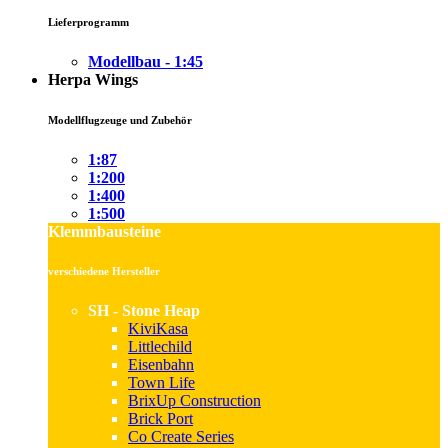
Lieferprogramm
Modellbau - 1:45
Herpa Wings
Modellflugzeuge und Zubehör
1:87
1:200
1:400
1:500
Klemmbausteine
verschiedene Hersteller
SH - Stone Heap
KiviKasa
Littlechild
Eisenbahn
Town Life
BrixUp Construction
Brick Port
Co Create Series