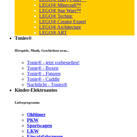
LEGO® Minecraft™
LEGO® Star Wars™
LEGO® Technic
LEGO® Creator Expert
LEGO® Architecture
LEGO® ART
Tonies®
Hörspiele, Musik, Geschichten uvm...
Tonie® - jetzt vorbestellen!
Tonie® - Boxen
Tonie® - Figuren
Tonie® - Cuddle
Nachtlicht - Tonies®
Kinder-Elektroautos
Lieferprogramm
Oldtimer
PKW
Sportwagen
LKW
Einsatzfahrzeuge