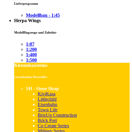
Lieferprogramm
Modellbau - 1:45
Herpa Wings
Modellflugzeuge und Zubehör
1:87
1:200
1:400
1:500
Klemmbausteine
verschiedene Hersteller
SH - Stone Heap
KiviKasa
Littlechild
Eisenbahn
Town Life
BrixUp Construction
Brick Port
Co Create Series
Military Series