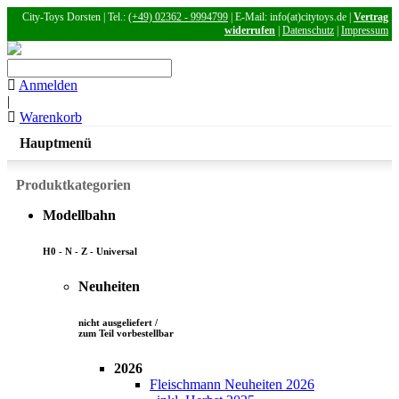
City-Toys Dorsten | Tel.:
(+49) 02362 - 9994799
| E-Mail: info(at)citytoys.de |
Vertrag
widerrufen
|
Datenschutz
|
Impressum
Anmelden
|
Warenkorb
Hauptmenü
Produktkategorien
Modellbahn
H0 - N - Z - Universal
Neuheiten
nicht ausgeliefert /
zum Teil vorbestellbar
2026
Fleischmann Neuheiten 2026