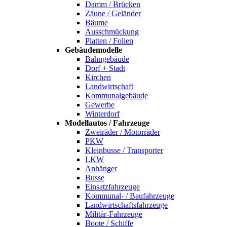
Damm / Brücken
Zäune / Geländer
Bäume
Ausschmückung
Platten / Folien
Gebäudemodelle
Bahngebäude
Dorf + Stadt
Kirchen
Landwirtschaft
Kommunalgebäude
Gewerbe
Winterdorf
Modellautos / Fahrzeuge
Zweiräder / Motorräder
PKW
Kleinbusse / Transporter
LKW
Anhänger
Busse
Einsatzfahrzeuge
Kommunal- / Baufahrzeuge
Landwirtschaftsfahrzeuge
Militär-Fahrzeuge
Boote / Schiffe