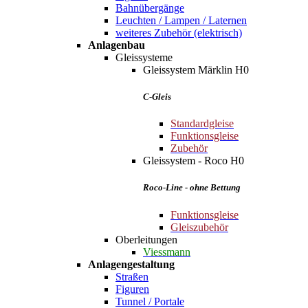
Bahnübergänge
Leuchten / Lampen / Laternen
weiteres Zubehör (elektrisch)
Anlagenbau
Gleissysteme
Gleissystem Märklin H0
C-Gleis
Standardgleise
Funktionsgleise
Zubehör
Gleissystem - Roco H0
Roco-Line - ohne Bettung
Funktionsgleise
Gleiszubehör
Oberleitungen
Viessmann
Anlagengestaltung
Straßen
Figuren
Tunnel / Portale