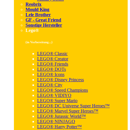
Reobrix
Mould King
Lele Brother
GF - Great Friend
Sonstige Hersteller
Lego®
(in Vorbereitung...)
LEGO® Classic
LEGO® Creator
LEGO® Friends
LEGO® DOTs
LEGO® Icons
LEGO® Disney Princess
LEGO® City
LEGO® Speed Champions
LEGO® VIDIYO
LEGO® Super Mario
LEGO® DC Universe Super Heroes™
LEGO® Marvel Super Heroes™
LEGO® Jurassic World™
LEGO® NINJAGO
LEGO® Harry Potter™