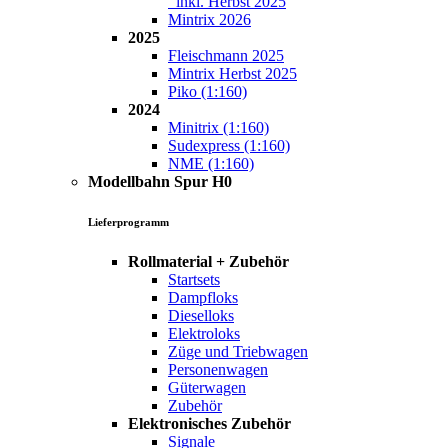
inkl. Herbst 2025
Mintrix 2026
2025
Fleischmann 2025
Mintrix Herbst 2025
Piko (1:160)
2024
Minitrix (1:160)
Sudexpress (1:160)
NME (1:160)
Modellbahn Spur H0
Lieferprogramm
Rollmaterial + Zubehör
Startsets
Dampfloks
Dieselloks
Elektroloks
Züge und Triebwagen
Personenwagen
Güterwagen
Zubehör
Elektronisches Zubehör
Signale