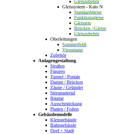
Gleiszubehör
Gleissystem - Kato N
Standardgleise
Funktionsgleise
Gleissets
Brücken /-Gleise
Gleiszubehör
Oberleitungen
Sommerfeldt
Viessmann
Zubehör
Anlagengestaltung
Straßen
Figuren
Tunnel / Portale
Damm / Brücken
Zäune / Geländer
Streumaterial
Bäume
Ausschmückung
Platten / Folien
Gebäudemodelle
Kleingebäude
Bahngebäude
Dorf + Stadt