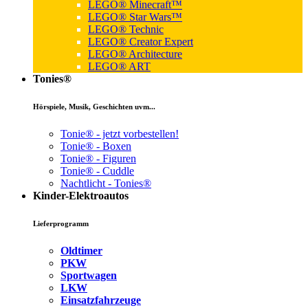
LEGO® Minecraft™
LEGO® Star Wars™
LEGO® Technic
LEGO® Creator Expert
LEGO® Architecture
LEGO® ART
Tonies®
Hörspiele, Musik, Geschichten uvm...
Tonie® - jetzt vorbestellen!
Tonie® - Boxen
Tonie® - Figuren
Tonie® - Cuddle
Nachtlicht - Tonies®
Kinder-Elektroautos
Lieferprogramm
Oldtimer
PKW
Sportwagen
LKW
Einsatzfahrzeuge