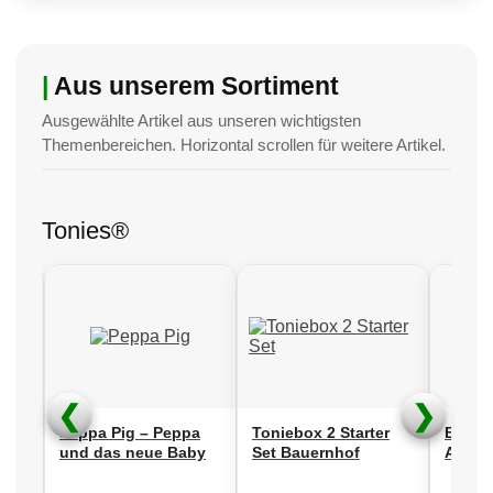
Neuheiten 2026:
Minitrix
18/09/2025
|
Aus unserem Sortiment
Herbstneuheiten veröffentlicht!
Fleischmann
Ausgewählte Artikel aus unseren wichtigsten
27/08/2025
Themenbereichen. Horizontal scrollen für weitere Artikel.
Sortimentserweiterung:
Kinder-Elektroautos
20/01/2025
Tonies®
Fleischmann Neuheiten Spur N –
Jetzt vorbestellen!
16/08/2022
Neue Produktkategorie! Fundgrube
❮
❯
Peppa Pig – Peppa
Toniebox 2 Starter
Bibi B
24/05/2026
il
und das neue Baby
Set Bauernhof
Ausge
Neu eingetroffen...