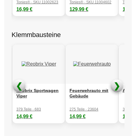
Spur H0
|
Spur N
|
Klemmbausteine
|
Tonies
390
Tonies® · SKU 11002623
Tonies® · SKU 11004602
Tonies®
16,99 €
129,99 €
16,99
29/04/2026
Remake unserer Startseite
Klemmbausteine
25/03/2026
Neu eingetroffen...
Spur H0
|
Spur N
07/01/2026
Neuheiten 2026:
Minitrix
❮
❯
18/09/2025
Reobrix Sportwagen
Feuerwehrauto mit
Auto-
Herbstneuheiten veröffentlicht!
Fleischmann
Viper
Gebäude
379 Teile · 683
275 Teile · 23604
350 Tei
27/08/2025
14,99 €
14,99 €
14,99
Sortimentserweiterung:
Kinder-Elektroautos
20/01/2025