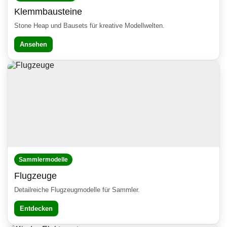
Klemmbausteine
Stone Heap und Bausets für kreative Modellwelten.
Ansehen
Sammlermodelle
Flugzeuge
Detailreiche Flugzeugmodelle für Sammler.
24/05/2026
Neu eingetroffen...
Entdecken
Spur H0
|
Spur N
|
Klemmbausteine
|
Tonies