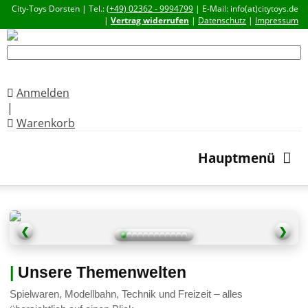
City-Toys Dorsten | Tel.:
(+49) 02362 - 9994799
| E-Mail: info(at)citytoys.de
|
Vertrag widerrufen
|
Datenschutz
|
Impressum
Anmelden
|
Warenkorb
Hauptmenü
❮
❯
|
Unsere Themenwelten
Spielwaren, Modellbahn, Technik und Freizeit – alles