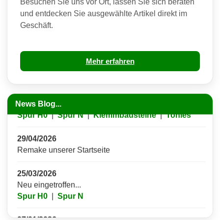
Besuchen Sie uns vor Ort, lassen Sie sich beraten
und entdecken Sie ausgewählte Artikel direkt im
16/08/2022
Geschäft.
Neue Produktkategorie! Fundgrube
Mehr erfahren
24/05/2026
Neu eingetroffen...
News Blog...
Spur H0
|
Spur N
|
Klemmbausteine
|
Tonies
29/04/2026
Remake unserer Startseite
25/03/2026
Neu eingetroffen...
Spur H0
|
Spur N
07/01/2026