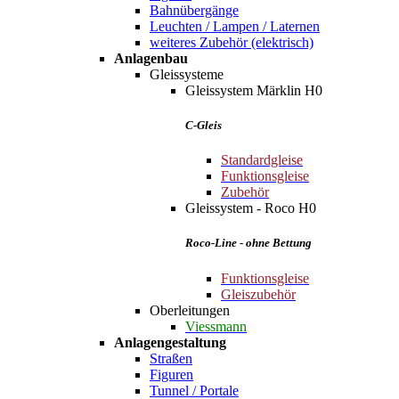
Bahnübergänge
Leuchten / Lampen / Laternen
weiteres Zubehör (elektrisch)
Anlagenbau
Gleissysteme
Gleissystem Märklin H0
C-Gleis
Standardgleise
Funktionsgleise
Zubehör
Gleissystem - Roco H0
Roco-Line - ohne Bettung
Funktionsgleise
Gleiszubehör
Oberleitungen
Viessmann
Anlagengestaltung
Straßen
Figuren
Tunnel / Portale