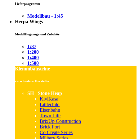
Lieferprogramm
Modellbau - 1:45
Herpa Wings
Modellflugzeuge und Zubehör
1:87
1:200
1:400
1:500
Klemmbausteine
verschiedene Hersteller
SH - Stone Heap
KiviKasa
Littlechild
Eisenbahn
Town Life
BrixUp Construction
Brick Port
Co Create Series
Military Series