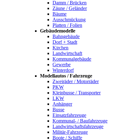
Damm / Brücken
Zäune / Geländer
Bäume
Ausschmückung
Platten / Folien
Gebäudemodelle
Bahngebäude
Dorf + Stadt
Kirchen
Landwirtschaft
Kommunalgebäude
Gewerbe
Winterdorf
Modellautos / Fahrzeuge
Zweiräder / Motorräder
PKW
Kleinbusse / Transporter
LKW
Anhänger
Busse
Einsatzfahrzeuge
Kommunal- / Baufahrzeuge
Landwirtschaftsfahrzeuge
Militär-Fahrzeuge
Boote / Schiffe