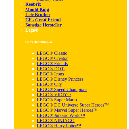
Reobrix
Mould King
Lele Brother
GF - Great Friend
Sonstige Hersteller
Lego®
(in Vorbereitung...)
LEGO® Classic
LEGO® Creator
LEGO® Friends
LEGO® DOTs
LEGO® Icons
LEGO® Disney Princess
LEGO® City
LEGO® Speed Champions
LEGO® VIDIYO
LEGO® Super Mario
LEGO® DC Universe Super Heroes™
LEGO® Marvel Super Heroes™
LEGO® Jurassic World™
LEGO® NINJAGO
LEGO® Harry Potter™