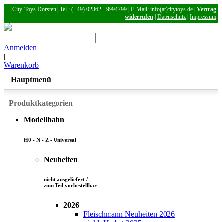
City-Toys Dorsten | Tel.:
(+49) 02362 - 9994799
| E-Mail: info(at)citytoys.de |
Vertrag
widerrufen
|
Datenschutz
|
Impressum
Anmelden
|
Warenkorb
Hauptmenü
Produktkategorien
Modellbahn
H0 - N - Z - Universal
Neuheiten
nicht ausgeliefert /
zum Teil vorbestellbar
2026
Fleischmann Neuheiten 2026