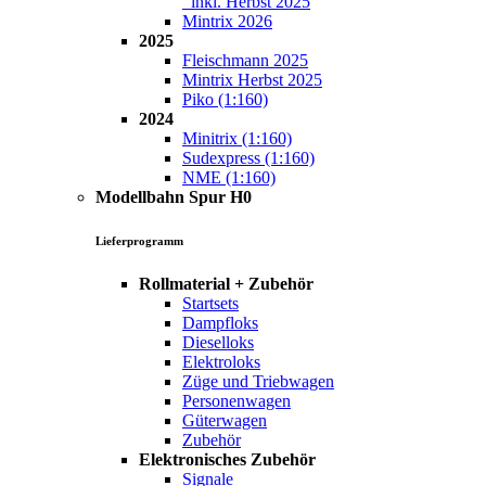
inkl. Herbst 2025
Mintrix 2026
2025
Fleischmann 2025
Mintrix Herbst 2025
Piko (1:160)
2024
Minitrix (1:160)
Sudexpress (1:160)
NME (1:160)
Modellbahn Spur H0
Lieferprogramm
Rollmaterial + Zubehör
Startsets
Dampfloks
Dieselloks
Elektroloks
Züge und Triebwagen
Personenwagen
Güterwagen
Zubehör
Elektronisches Zubehör
Signale