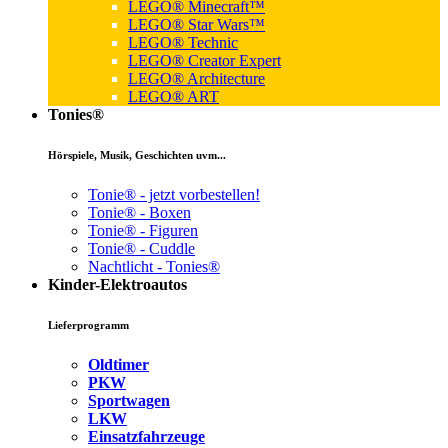
LEGO® Minecraft™
LEGO® Star Wars™
LEGO® Technic
LEGO® Creator Expert
LEGO® Architecture
LEGO® ART
Tonies®
Hörspiele, Musik, Geschichten uvm...
Tonie® - jetzt vorbestellen!
Tonie® - Boxen
Tonie® - Figuren
Tonie® - Cuddle
Nachtlicht - Tonies®
Kinder-Elektroautos
Lieferprogramm
Oldtimer
PKW
Sportwagen
LKW
Einsatzfahrzeuge