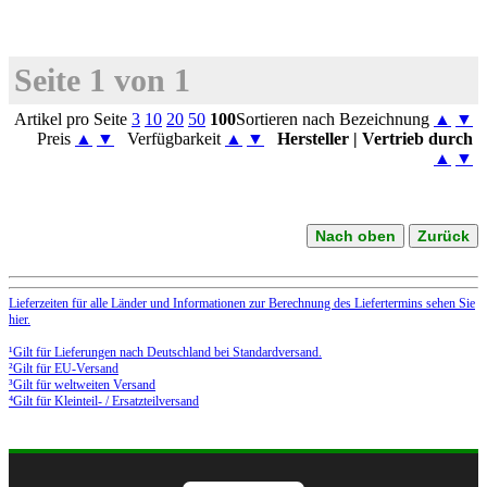
Seite 1 von 1
Artikel pro Seite
3
10
20
50
100
Sortieren nach Bezeichnung
▲
▼
Preis
▲
▼
Verfügbarkeit
▲
▼
Hersteller | Vertrieb durch
▲
▼
Nach oben
Zurück
Lieferzeiten für alle Länder und Informationen zur Berechnung des Liefertermins sehen Sie
hier.
¹Gilt für Lieferungen nach Deutschland bei Standardversand.
²Gilt für EU-Versand
³Gilt für weltweiten Versand
⁴Gilt für Kleinteil- / Ersatzteilversand