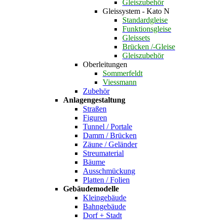
Gleiszubehör
Gleissystem - Kato N
Standardgleise
Funktionsgleise
Gleissets
Brücken /-Gleise
Gleiszubehör
Oberleitungen
Sommerfeldt
Viessmann
Zubehör
Anlagengestaltung
Straßen
Figuren
Tunnel / Portale
Damm / Brücken
Zäune / Geländer
Streumaterial
Bäume
Ausschmückung
Platten / Folien
Gebäudemodelle
Kleingebäude
Bahngebäude
Dorf + Stadt