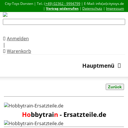
City-Toys Dorsten | Tel.:
(+49) 02362 - 9994799
| E-Mail: info(at)citytoys.de
|
Vertrag widerrufen
|
Datenschutz
|
Impressum
Anmelden
|
Warenkorb
Hauptmenü
Zurück
Ho
bbytrai
n
- Ersatzteile.de