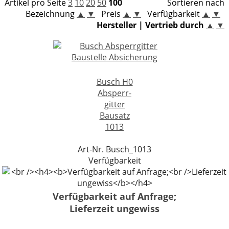
Artikel pro Seite
3
10
20
50
100
Sortieren nach
Viessmann CarMotion H0
LEGO® VIDIYO
Bezeichnung
▲
▼
Preis
▲
▼
Verfügbarkeit
▲
▼
Bausätze
Hersteller | Vertrieb durch
▲
▼
LEGO® Super Mario
Modellautozubehör
LEGO® DC Universe Super Heroes™
LEGO® Marvel Super Heroes™
Busch H0
Absperr-
LEGO® Jurassic World™
gitter
Bausatz
LEGO® NINJAGO
1013
LEGO® Harry Potter™
Art-Nr. Busch_1013
Verfügbarkeit
LEGO® Minecraft™
LEGO® Star Wars™
Verfügbarkeit auf Anfrage;
LEGO® Technic
Lieferzeit ungewiss
LEGO® Creator Expert