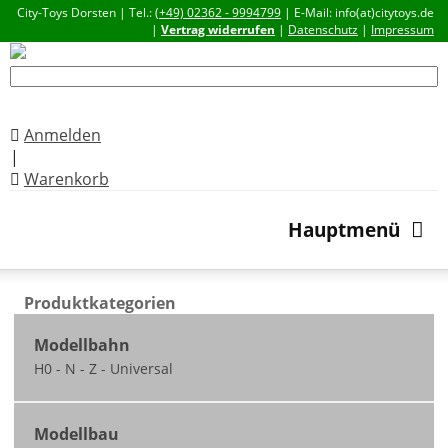
City-Toys Dorsten | Tel.:
(+49) 02362 - 9994799
| E-Mail: info(at)citytoys.de
|
Vertrag widerrufen
|
Datenschutz
|
Impressum
Anmelden
|
Warenkorb
Hauptmenü
Produktkategorien
Modellbahn
H0 - N - Z - Universal
Neuheiten
Modellbau
nicht ausgeliefert /