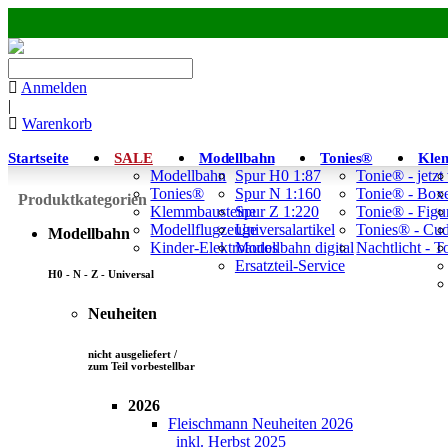
Anmelden
|
Warenkorb
Startseite
SALE
Modellbahn
Tonies®
Kle
Modellbahn
Spur H0 1:87
Tonie® - jetzt
Tonies®
Spur N 1:160
Tonie® - Box
Produktkategorien
Klemmbausteine
Spur Z 1:220
Tonie® - Figu
Modellflugzeuge
Universalartikel
Tonies® - Cu
Modellbahn
Kinder-Elektroautos
Modellbahn digital
Nachtlicht - 
Ersatzteil-Service
H0 - N - Z - Universal
Neuheiten
nicht ausgeliefert /
zum Teil vorbestellbar
2026
Fleischmann Neuheiten 2026
inkl. Herbst 2025