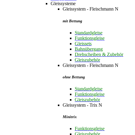
Gleissysteme
Gleissystem - Fleischmann N
mit Bettung
Standardgleise
Funktionsgleise
Gleissets
Bahnübergang
Drehscheiben & Zubehör
Gleiszubehör
Gleissystem - Fleischmann N
ohne Bettung
Standardgleise
Funktionsgleise
Gleiszubehör
Gleissystem - Trix N
Minitrix
Funktionsgleise
Gleiszubehör