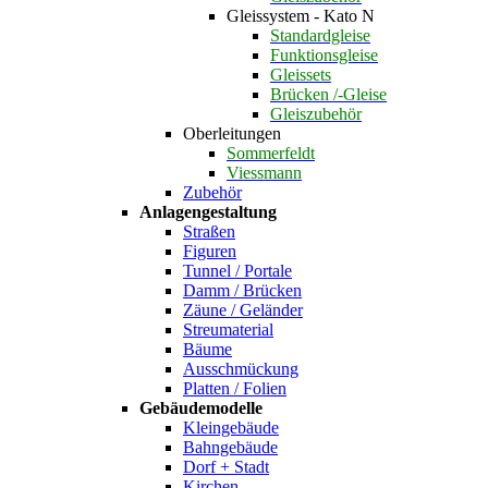
Gleissystem - Kato N
Standardgleise
Funktionsgleise
Gleissets
Brücken /-Gleise
Gleiszubehör
Oberleitungen
Sommerfeldt
Viessmann
Zubehör
Anlagengestaltung
Straßen
Figuren
Tunnel / Portale
Damm / Brücken
Zäune / Geländer
Streumaterial
Bäume
Ausschmückung
Platten / Folien
Gebäudemodelle
Kleingebäude
Bahngebäude
Dorf + Stadt
Kirchen