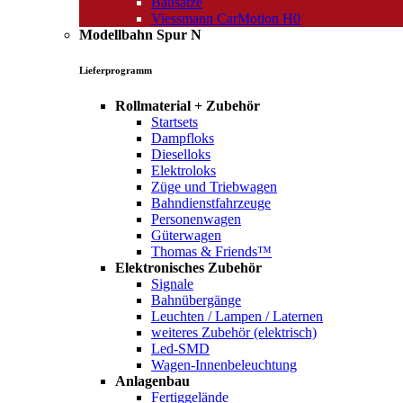
Bausätze
Viessmann CarMotion H0
Modellbahn Spur N
Lieferprogramm
Rollmaterial + Zubehör
Startsets
Dampfloks
Dieselloks
Elektroloks
Züge und Triebwagen
Bahndienstfahrzeuge
Personenwagen
Güterwagen
Thomas & Friends™
Elektronisches Zubehör
Signale
Bahnübergänge
Leuchten / Lampen / Laternen
weiteres Zubehör (elektrisch)
Led-SMD
Wagen-Innenbeleuchtung
Anlagenbau
Fertiggelände