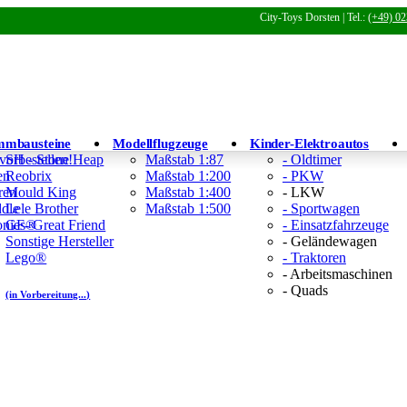
City-Toys Dorsten | Tel.:
(+49) 02
mmbausteine
Modellflugzeuge
Kinder-Elektroautos
 vorbestellen!
SH - Stone Heap
Maßstab 1:87
- Oldtimer
en
Reobrix
Maßstab 1:200
- PKW
ren
Mould King
Maßstab 1:400
- LKW
ddle
Lele Brother
Maßstab 1:500
- Sportwagen
Tonies®
GF- Great Friend
- Einsatzfahrzeuge
Sonstige Hersteller
- Geländewagen
Lego®
- Traktoren
- Arbeitsmaschinen
- Quads
(in Vorbereitung...)