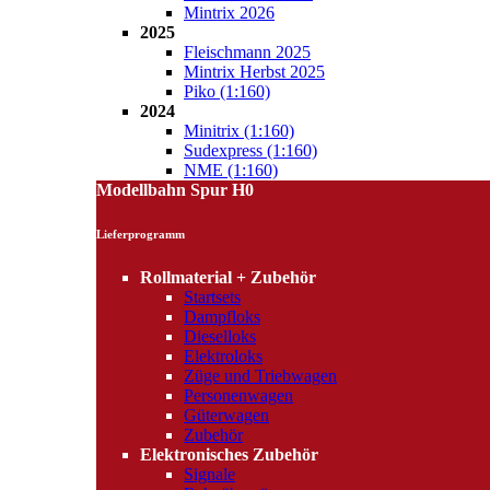
Mintrix 2026
2025
Fleischmann 2025
Mintrix Herbst 2025
Piko (1:160)
2024
Minitrix (1:160)
Sudexpress (1:160)
NME (1:160)
Modellbahn Spur H0
Lieferprogramm
Rollmaterial + Zubehör
Startsets
Dampfloks
Dieselloks
Elektroloks
Züge und Triebwagen
Personenwagen
Güterwagen
Zubehör
Elektronisches Zubehör
Signale