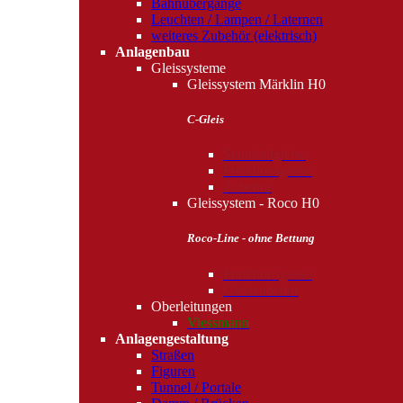
Bahnübergänge
Leuchten / Lampen / Laternen
weiteres Zubehör (elektrisch)
Anlagenbau
Gleissysteme
Gleissystem Märklin H0
C-Gleis
Standardgleise
Funktionsgleise
Zubehör
Gleissystem - Roco H0
Roco-Line - ohne Bettung
Funktionsgleise
Gleiszubehör
Oberleitungen
Viessmann
Anlagengestaltung
Straßen
Figuren
Tunnel / Portale