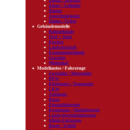
Damm / Brücken
Zäune / Geländer
Bäume
Ausschmückung
Platten / Folien
Gebäudemodelle
Bahngebäude
Dorf + Stadt
Kirchen
Landwirtschaft
Kommunalgebäude
Gewerbe
Winterdorf
Modellautos / Fahrzeuge
Zweiräder / Motorräder
PKW
Kleinbusse / Transporter
LKW
Anhänger
Busse
Einsatzfahrzeuge
Kommunal- / Baufahrzeuge
Landwirtschaftsfahrzeuge
Militär-Fahrzeuge
Boote / Schiffe