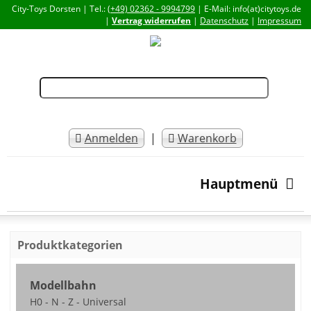
City-Toys Dorsten | Tel.:
(+49) 02362 - 9994799
| E-Mail: info(at)citytoys.de
|
Vertrag widerrufen
|
Datenschutz
|
Impressum
Anmelden
|
Warenkorb
Hauptmenü
Produktkategorien
Modellbahn
H0 - N - Z - Universal