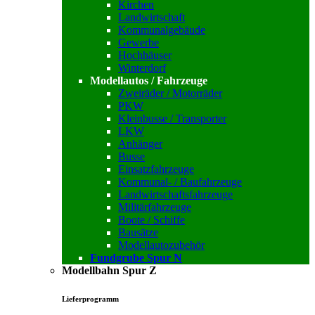
Kirchen
Landwirtschaft
Kommunalgebäude
Gewerbe
Hochhäuser
Winterdorf
Modellautos / Fahrzeuge
Zweiräder / Motorräder
PKW
Kleinbusse / Transporter
LKW
Anhänger
Busse
Einsatzfahrzeuge
Kommunal- / Baufahrzeuge
Landwirtschaftsfahrzeuge
Militärfahrzeuge
Boote / Schiffe
Bausätze
Modellautozubehör
Fundgrube Spur N
Modellbahn Spur Z
Lieferprogramm