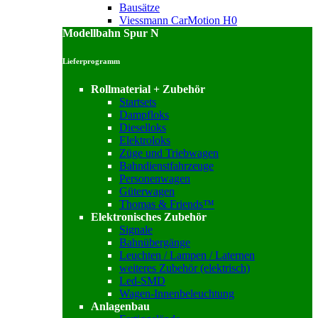
Bausätze
Viessmann CarMotion H0
Modellbahn Spur N
Lieferprogramm
Rollmaterial + Zubehör
Startsets
Dampfloks
Dieselloks
Elektroloks
Züge und Triebwagen
Bahndienstfahrzeuge
Personenwagen
Güterwagen
Thomas & Friends™
Elektronisches Zubehör
Signale
Bahnübergänge
Leuchten / Lampen / Laternen
weiteres Zubehör (elektrisch)
Led-SMD
Wagen-Innenbeleuchtung
Anlagenbau