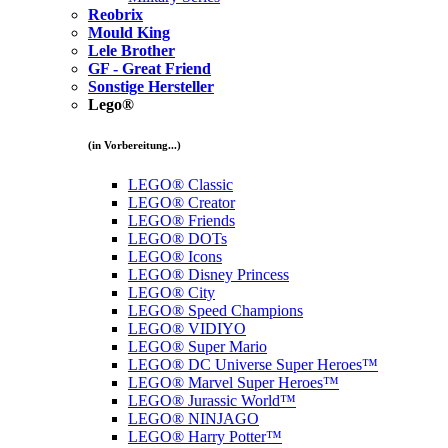
Reobrix
Mould King
Lele Brother
GF - Great Friend
Sonstige Hersteller
Lego®
(in Vorbereitung...)
LEGO® Classic
LEGO® Creator
LEGO® Friends
LEGO® DOTs
LEGO® Icons
LEGO® Disney Princess
LEGO® City
LEGO® Speed Champions
LEGO® VIDIYO
LEGO® Super Mario
LEGO® DC Universe Super Heroes™
LEGO® Marvel Super Heroes™
LEGO® Jurassic World™
LEGO® NINJAGO
LEGO® Harry Potter™