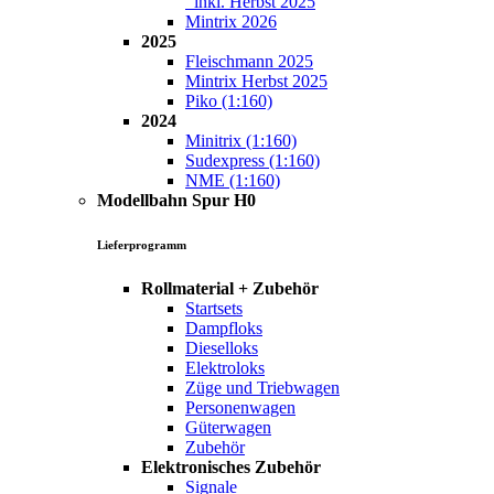
inkl. Herbst 2025
Mintrix 2026
2025
Fleischmann 2025
Mintrix Herbst 2025
Piko (1:160)
2024
Minitrix (1:160)
Sudexpress (1:160)
NME (1:160)
Modellbahn Spur H0
Lieferprogramm
Rollmaterial + Zubehör
Startsets
Dampfloks
Dieselloks
Elektroloks
Züge und Triebwagen
Personenwagen
Güterwagen
Zubehör
Elektronisches Zubehör
Signale