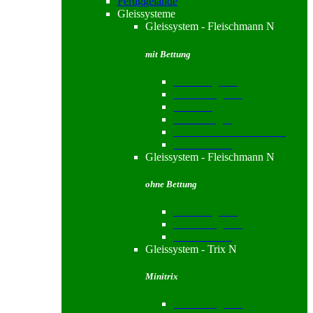
Fertiggelände
Gleissysteme
Gleissystem - Fleischmann N
mit Bettung
Standardgleise
Funktionsgleise
Gleissets
Bahnübergang
Drehscheiben & Zubehör
Gleiszubehör
Gleissystem - Fleischmann N
ohne Bettung
Standardgleise
Funktionsgleise
Gleiszubehör
Gleissystem - Trix N
Minitrix
Funktionsgleise