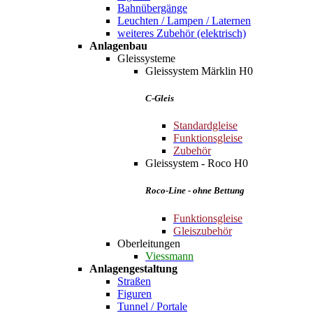
Bahnübergänge
Leuchten / Lampen / Laternen
weiteres Zubehör (elektrisch)
Anlagenbau
Gleissysteme
Gleissystem Märklin H0
C-Gleis
Standardgleise
Funktionsgleise
Zubehör
Gleissystem - Roco H0
Roco-Line - ohne Bettung
Funktionsgleise
Gleiszubehör
Oberleitungen
Viessmann
Anlagengestaltung
Straßen
Figuren
Tunnel / Portale