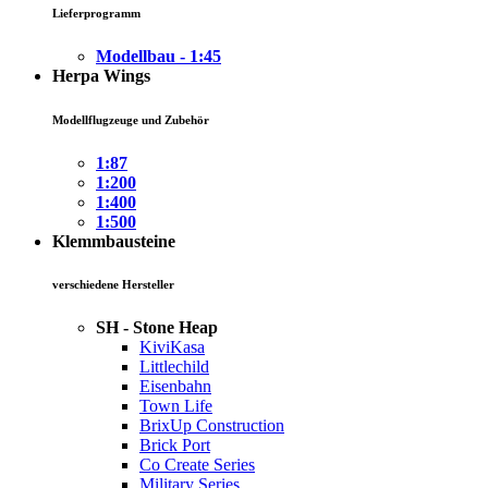
Lieferprogramm
Modellbau - 1:45
Herpa Wings
Modellflugzeuge und Zubehör
1:87
1:200
1:400
1:500
Klemmbausteine
verschiedene Hersteller
SH - Stone Heap
KiviKasa
Littlechild
Eisenbahn
Town Life
BrixUp Construction
Brick Port
Co Create Series
Military Series