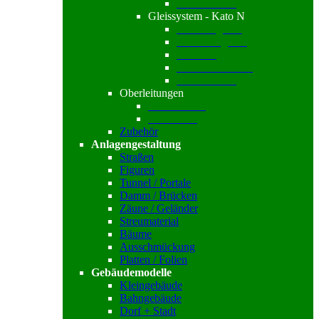
Gleiszubehör
Gleissystem - Kato N
Standardgleise
Funktionsgleise
Gleissets
Brücken /-Gleise
Gleiszubehör
Oberleitungen
Sommerfeldt
Viessmann
Zubehör
Anlagengestaltung
Straßen
Figuren
Tunnel / Portale
Damm / Brücken
Zäune / Geländer
Streumaterial
Bäume
Ausschmückung
Platten / Folien
Gebäudemodelle
Kleingebäude
Bahngebäude
Dorf + Stadt