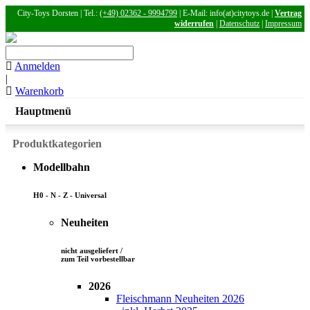
City-Toys Dorsten | Tel.:
(+49) 02362 - 9994799
| E-Mail: info(at)citytoys.de |
Vertrag
widerrufen
|
Datenschutz
|
Impressum
Anmelden
|
Warenkorb
Hauptmenü
Produktkategorien
Modellbahn
H0 - N - Z - Universal
Neuheiten
nicht ausgeliefert /
zum Teil vorbestellbar
2026
Fleischmann Neuheiten 2026