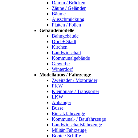
Damm / Brücken
Zäune / Geländer
Bäume
Ausschmückung
Platten / Folien
Gebäudemodelle
Bahngebäude
Dorf + Stadt
Kirchen
Landwirtschaft
Kommunalgebäude
Gewerbe
Winterdorf
Modellautos / Fahrzeuge
Zweiräder / Motorräder
PKW
Kleinbusse / Transporter
LKW
Anhänger
Busse
Einsatzfahrzeuge
Kommunal- / Baufahrzeuge
Landwirtschaftsfahrzeuge
Militär-Fahrzeuge
Boote / Schiffe