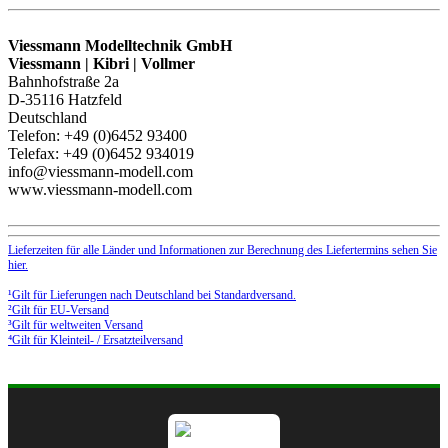
Viessmann Modelltechnik GmbH
Viessmann | Kibri | Vollmer
Bahnhofstraße 2a
D-35116 Hatzfeld
Deutschland
Telefon: +49 (0)6452 93400
Telefax: +49 (0)6452 934019
info@viessmann-modell.com
www.viessmann-modell.com
Lieferzeiten für alle Länder und Informationen zur Berechnung des Liefertermins sehen Sie
hier.
¹Gilt für Lieferungen nach Deutschland bei Standardversand.
²Gilt für EU-Versand
³Gilt für weltweiten Versand
⁴Gilt für Kleinteil- / Ersatzteilversand