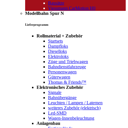
Bausätze
Viessmann CarMotion H0
Modellbahn Spur N
Lieferprogramm
Rollmaterial + Zubehör
Startsets
Dampfloks
Dieselloks
Elektroloks
Züge und Triebwagen
Bahndienstfahrzeuge
Personenwagen
Güterwagen
Thomas & Friends™
Elektronisches Zubehör
Signale
Bahnübergänge
Leuchten / Lampen / Laternen
weiteres Zubehör (elektrisch)
Led-SMD
Wagen-Innenbeleuchtung
Anlagenbau