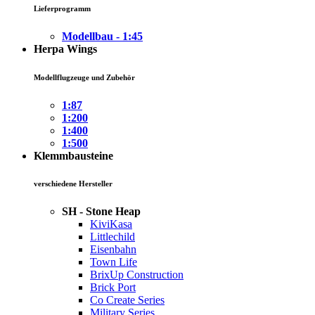
Lieferprogramm
Modellbau - 1:45
Herpa Wings
Modellflugzeuge und Zubehör
1:87
1:200
1:400
1:500
Klemmbausteine
verschiedene Hersteller
SH - Stone Heap
KiviKasa
Littlechild
Eisenbahn
Town Life
BrixUp Construction
Brick Port
Co Create Series
Military Series