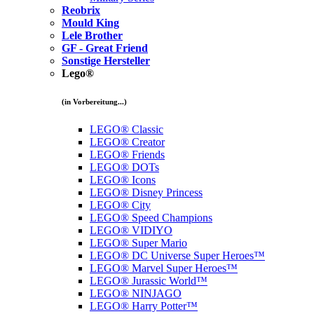
Reobrix
Mould King
Lele Brother
GF - Great Friend
Sonstige Hersteller
Lego®
(in Vorbereitung...)
LEGO® Classic
LEGO® Creator
LEGO® Friends
LEGO® DOTs
LEGO® Icons
LEGO® Disney Princess
LEGO® City
LEGO® Speed Champions
LEGO® VIDIYO
LEGO® Super Mario
LEGO® DC Universe Super Heroes™
LEGO® Marvel Super Heroes™
LEGO® Jurassic World™
LEGO® NINJAGO
LEGO® Harry Potter™