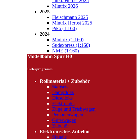
inkl. Herbst 2025
Mintrix 2026
2025
Fleischmann 2025
Mintrix Herbst 2025
Piko (1:160)
2024
Minitrix (1:160)
Sudexpress (1:160)
NME (1:160)
Modellbahn Spur H0
Lieferprogramm
Rollmaterial + Zubehör
Startsets
Dampfloks
Dieselloks
Elektroloks
Züge und Triebwagen
Personenwagen
Güterwagen
Zubehör
Elektronisches Zubehör
Signale