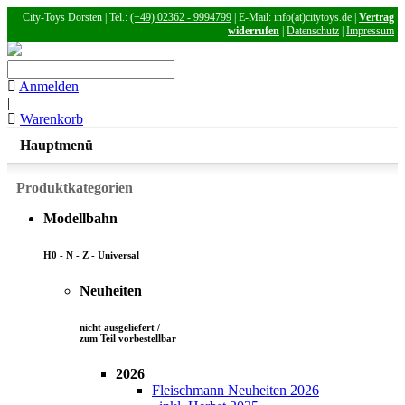
City-Toys Dorsten | Tel.:
(+49) 02362 - 9994799
| E-Mail: info(at)citytoys.de |
Vertrag
widerrufen
|
Datenschutz
|
Impressum
Anmelden
|
Warenkorb
Hauptmenü
Produktkategorien
Modellbahn
H0 - N - Z - Universal
Neuheiten
nicht ausgeliefert /
zum Teil vorbestellbar
2026
Fleischmann Neuheiten 2026