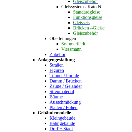
Gleiszubehör
Gleissystem - Kato N
Standardgleise
Funktionsgleise
Gleissets
Brücken /-Gleise
Gleiszubehör
Oberleitungen
Sommerfeldt
Viessmann
Zubehör
Anlagengestaltung
Straßen
Figuren
Tunnel / Portale
Damm / Brücken
Zäune / Geländer
Streumaterial
Bäume
Ausschmückung
Platten / Folien
Gebäudemodelle
Kleingebäude
Bahngebäude
Dorf + Stadt