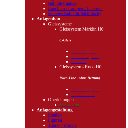
Bahnübergänge
Leuchten / Lampen / Laternen
weiteres Zubehör (elektrisch)
Anlagenbau
Gleissysteme
Gleissystem Märklin H0
C-Gleis
Standardgleise
Funktionsgleise
Zubehör
Gleissystem - Roco H0
Roco-Line - ohne Bettung
Funktionsgleise
Gleiszubehör
Oberleitungen
Viessmann
Anlagengestaltung
Straßen
Figuren
Tunnel / Portale