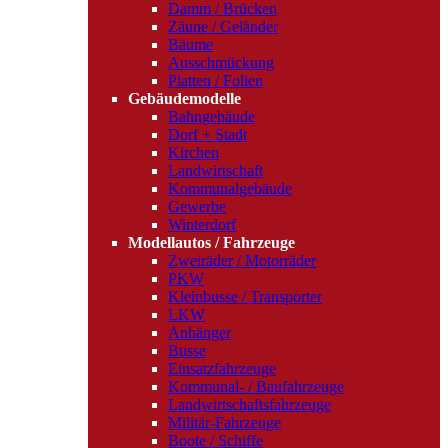
Damm / Brücken
Zäune / Geländer
Bäume
Ausschmückung
Platten / Folien
Gebäudemodelle
Bahngebäude
Dorf + Stadt
Kirchen
Landwirtschaft
Kommunalgebäude
Gewerbe
Winterdorf
Modellautos / Fahrzeuge
Zweiräder / Motorräder
PKW
Kleinbusse / Transporter
LKW
Anhänger
Busse
Einsatzfahrzeuge
Kommunal- / Baufahrzeuge
Landwirtschaftsfahrzeuge
Militär-Fahrzeuge
Boote / Schiffe