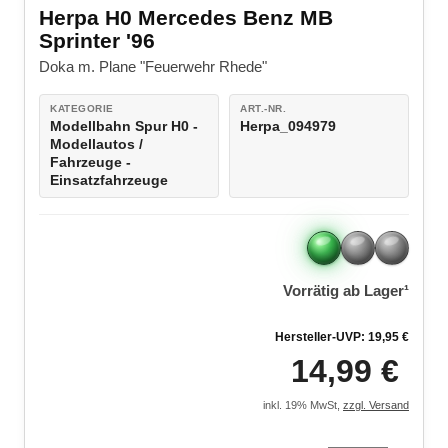
Bausätze
Herpa H0 Mercedes Benz MB
LEGO® Super Mario
Sprinter '96
Modellautozubehör
LEGO® DC Universe Super Heroes™
Doka m. Plane "Feuerwehr Rhede"
LEGO® Marvel Super Heroes™
KATEGORIE
ART.-NR.
Modellbahn Spur H0 -
Herpa_094979
Modellautos /
LEGO® Jurassic World™
Fahrzeuge -
Einsatzfahrzeuge
LEGO® NINJAGO
LEGO® Harry Potter™
LEGO® Minecraft™
Vorrätig ab Lager¹
LEGO® Star Wars™
Hersteller-UVP: 19,95 €
14,99 €
LEGO® Technic
inkl. 19% MwSt,
zzgl. Versand
LEGO® Creator Expert