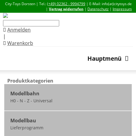
City-Toys Dorsten | Tel.:
(+49) 02362 - 9994799
| E-Mail: info(at)citytoys.de
|
Vertrag widerrufen
|
Datenschutz
|
Impressum
Anmelden
|
Warenkorb
Hauptmenü
Produktkategorien
Modellbahn
H0 - N - Z - Universal
Neuheiten
Modellbau
nicht ausgeliefert /
Lieferprogramm
zum Teil vorbestellbar