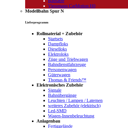
Bausätze
Viessmann CarMotion H0
Modellbahn Spur N
Lieferprogramm
Rollmaterial + Zubehör
Startsets
Dampfloks
Dieselloks
Elektroloks
Züge und Triebwagen
Bahndienstfahrzeuge
Personenwagen
Güterwagen
Thomas & Friends™
Elektronisches Zubehör
Signale
Bahnübergänge
Leuchten / Lampen / Laternen
weiteres Zubehör (elektrisch)
Led-SMD
Wagen-Innenbeleuchtung
Anlagenbau
Fertiggelände