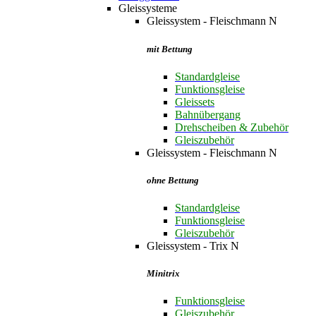
Gleissysteme
Gleissystem - Fleischmann N
mit Bettung
Standardgleise
Funktionsgleise
Gleissets
Bahnübergang
Drehscheiben & Zubehör
Gleiszubehör
Gleissystem - Fleischmann N
ohne Bettung
Standardgleise
Funktionsgleise
Gleiszubehör
Gleissystem - Trix N
Minitrix
Funktionsgleise
Gleiszubehör