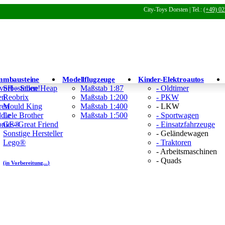
City-Toys Dorsten | Tel.:
(+49) 02
mmbausteine
Modellflugzeuge
Kinder-Elektroautos
 vorbestellen!
SH - Stone Heap
Maßstab 1:87
- Oldtimer
en
Reobrix
Maßstab 1:200
- PKW
ren
Mould King
Maßstab 1:400
- LKW
ddle
Lele Brother
Maßstab 1:500
- Sportwagen
Tonies®
GF- Great Friend
- Einsatzfahrzeuge
Sonstige Hersteller
- Geländewagen
Lego®
- Traktoren
- Arbeitsmaschinen
- Quads
(in Vorbereitung...)