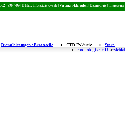
362 - 9994799
| E-Mail: info(at)citytoys.de |
Vertrag widerrufen
|
Datenschutz
|
Impressum
Dienstleistungen / Ersatzteile
CTD Exklusiv
Store
chronologische Übersicht
Anfahr