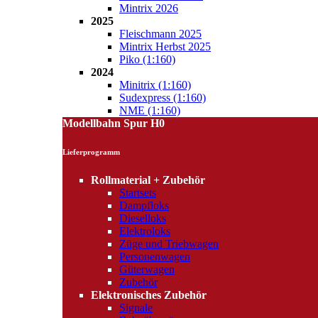
Mintrix 2026
2025
Fleischmann 2025
Mintrix Herbst 2025
Piko (1:160)
2024
Minitrix (1:160)
Sudexpress (1:160)
NME (1:160)
Modellbahn Spur H0
Lieferprogramm
Rollmaterial + Zubehör
Startsets
Dampfloks
Dieselloks
Elektroloks
Züge und Triebwagen
Personenwagen
Güterwagen
Zubehör
Elektronisches Zubehör
Signale