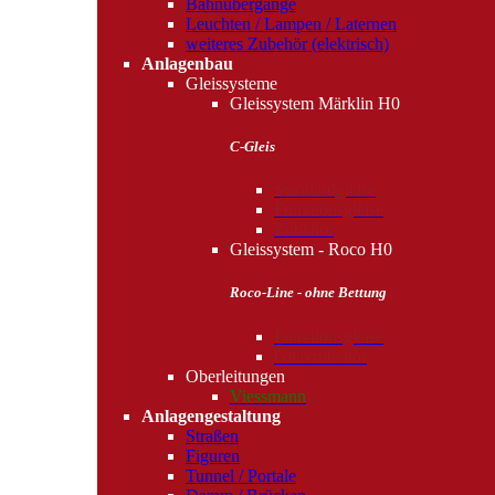
Bahnübergänge
Leuchten / Lampen / Laternen
weiteres Zubehör (elektrisch)
Anlagenbau
Gleissysteme
Gleissystem Märklin H0
C-Gleis
Standardgleise
Funktionsgleise
Zubehör
Gleissystem - Roco H0
Roco-Line - ohne Bettung
Funktionsgleise
Gleiszubehör
Oberleitungen
Viessmann
Anlagengestaltung
Straßen
Figuren
Tunnel / Portale