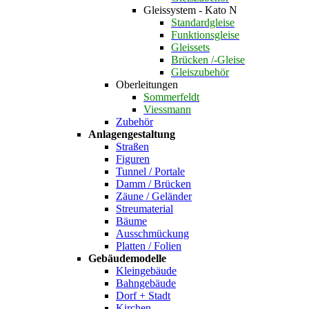
Gleissystem - Kato N
Standardgleise
Funktionsgleise
Gleissets
Brücken /-Gleise
Gleiszubehör
Oberleitungen
Sommerfeldt
Viessmann
Zubehör
Anlagengestaltung
Straßen
Figuren
Tunnel / Portale
Damm / Brücken
Zäune / Geländer
Streumaterial
Bäume
Ausschmückung
Platten / Folien
Gebäudemodelle
Kleingebäude
Bahngebäude
Dorf + Stadt
Kirchen