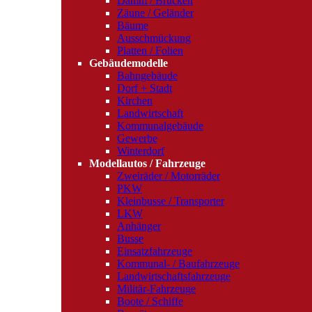
Damm / Brücken
Zäune / Geländer
Bäume
Ausschmückung
Platten / Folien
Gebäudemodelle
Bahngebäude
Dorf + Stadt
Kirchen
Landwirtschaft
Kommunalgebäude
Gewerbe
Winterdorf
Modellautos / Fahrzeuge
Zweiräder / Motorräder
PKW
Kleinbusse / Transporter
LKW
Anhänger
Busse
Einsatzfahrzeuge
Kommunal- / Baufahrzeuge
Landwirtschaftsfahrzeuge
Militär-Fahrzeuge
Boote / Schiffe