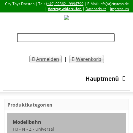
City-Toys Dorsten | Tel.:
(+49) 02362 - 9994799
| E-Mail: info(at)citytoys.de
|
Vertrag widerrufen
|
Datenschutz
|
Impressum
Anmelden
|
Warenkorb
Hauptmenü
Produktkategorien
Modellbahn
H0 - N - Z - Universal