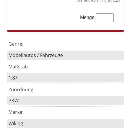
inkl. 19% MwSt,
zzgl. Versand
LEGO® Technic
Menge
LEGO® Creator Expert
LEGO® Architecture
Genre:
LEGO® ART
Modellautos / Fahrzeuge
Maßstab:
1:87
Zuordnung:
PKW
Marke:
Wiking