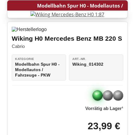
Gleiszubehör
Militärfahrzeuge
Modellbahn Spur H0 - Modellautos /
Bausätze
LEGO® Speed Champions
Fahrzeuge - PKW
Boote / Schiffe
Viessmann CarMotion H0
LEGO® VIDIYO
Bausätze
Wiking H0 Mercedes Benz MB 220 S
LEGO® Super Mario
Modellautozubehör
Cabrio
LEGO® DC Universe Super Heroes™
KATEGORIE
ART.-NR.
LEGO® Marvel Super Heroes™
Modellbahn Spur H0 -
Wiking_014302
Modellautos /
Fahrzeuge - PKW
LEGO® Jurassic World™
LEGO® NINJAGO
LEGO® Harry Potter™
Vorrätig ab Lager¹
LEGO® Minecraft™
23,99 €
LEGO® Star Wars™