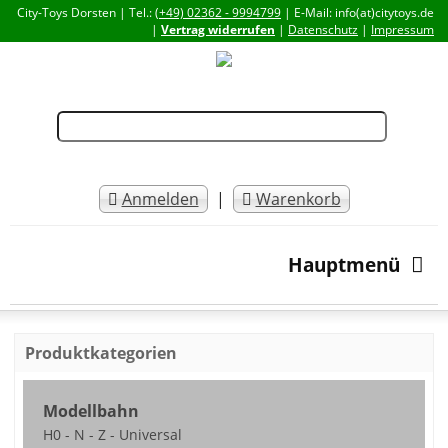
City-Toys Dorsten | Tel.:
(+49) 02362 - 9994799
| E-Mail: info(at)citytoys.de
|
Vertrag widerrufen
|
Datenschutz
|
Impressum
Anmelden
|
Warenkorb
Hauptmenü
Produktkategorien
Modellbahn
H0 - N - Z - Universal