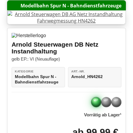
Gleiszubehör
Militärfahrzeuge
Modellbahn Spur N - Bahndienstfahrzeuge
Bausätze
LEGO® Speed Champions
Boote / Schiffe
Viessmann CarMotion H0
LEGO® VIDIYO
Bausätze
LEGO® Super Mario
Modellautozubehör
Arnold Steuerwagen DB Netz
LEGO® DC Universe Super Heroes™
Instandhaltung
gelb EP.: VI (Neuauflage)
LEGO® Marvel Super Heroes™
KATEGORIE
ART.-NR.
LEGO® Jurassic World™
Modellbahn Spur N -
Arnold_HN4262
Bahndienstfahrzeuge
LEGO® NINJAGO
LEGO® Harry Potter™
LEGO® Minecraft™
Vorrätig ab Lager¹
LEGO® Star Wars™
ab 99,99 €