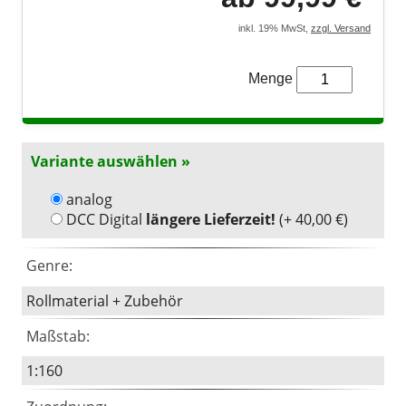
LEGO® Technic
inkl. 19% MwSt,
zzgl. Versand
LEGO® Creator Expert
Menge
LEGO® Architecture
LEGO® ART
Variante auswählen »
analog
DCC Digital
längere Lieferzeit!
(+ 40,00 €)
Genre:
Rollmaterial + Zubehör
Maßstab:
1:160