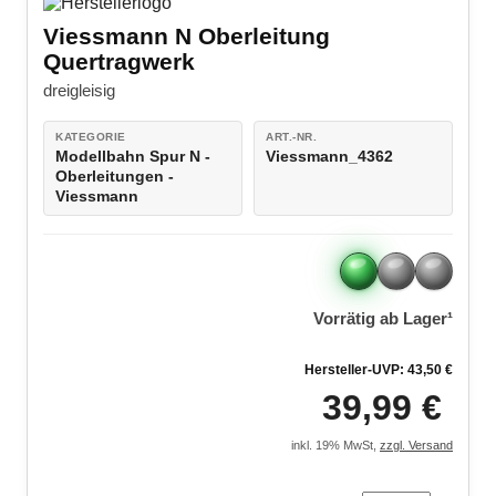
Viessmann CarMotion H0
LEGO® VIDIYO
Viessmann N Oberleitung
Bausätze
Quertragwerk
LEGO® Super Mario
Modellautozubehör
dreigleisig
LEGO® DC Universe Super Heroes™
KATEGORIE
ART.-NR.
Modellbahn Spur N -
Viessmann_4362
LEGO® Marvel Super Heroes™
Oberleitungen -
Viessmann
LEGO® Jurassic World™
LEGO® NINJAGO
LEGO® Harry Potter™
Vorrätig ab Lager¹
LEGO® Minecraft™
Hersteller-UVP: 43,50 €
39,99 €
LEGO® Star Wars™
LEGO® Technic
inkl. 19% MwSt,
zzgl. Versand
LEGO® Creator Expert