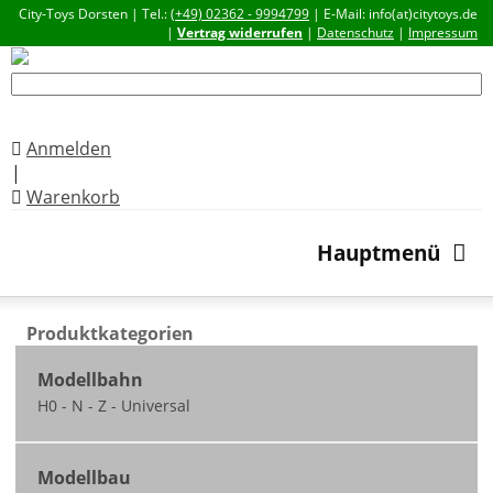
City-Toys Dorsten | Tel.:
(+49) 02362 - 9994799
| E-Mail: info(at)citytoys.de
|
Vertrag widerrufen
|
Datenschutz
|
Impressum
Anmelden
|
Warenkorb
Hauptmenü
Produktkategorien
Modellbahn
H0 - N - Z - Universal
Neuheiten
Modellbau
nicht ausgeliefert /