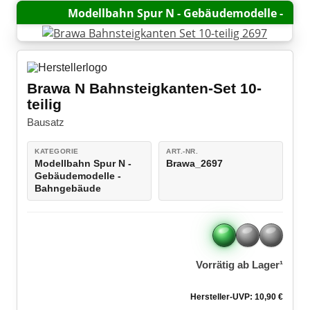
Gleiszubehör
Militärfahrzeuge
Modellbahn Spur N - Gebäudemodelle -
Bausätze
LEGO® Speed Champions
Bahngebäude
Boote / Schiffe
Viessmann CarMotion H0
LEGO® VIDIYO
Bausätze
Brawa N Bahnsteigkanten-Set 10-
LEGO® Super Mario
Modellautozubehör
teilig
LEGO® DC Universe Super Heroes™
Bausatz
LEGO® Marvel Super Heroes™
KATEGORIE
ART.-NR.
Modellbahn Spur N -
Brawa_2697
LEGO® Jurassic World™
Gebäudemodelle -
Bahngebäude
LEGO® NINJAGO
LEGO® Harry Potter™
Vorrätig ab Lager¹
LEGO® Minecraft™
LEGO® Star Wars™
Hersteller-UVP: 10,90 €