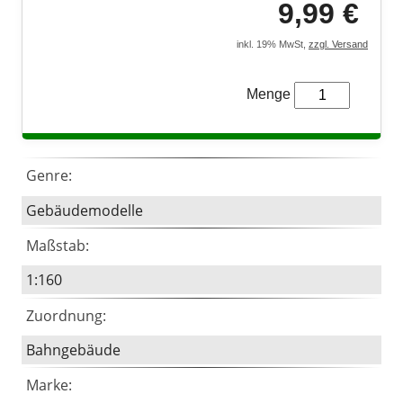
9,99 €
LEGO® Technic
inkl. 19% MwSt,
zzgl. Versand
LEGO® Creator Expert
Menge
LEGO® Architecture
LEGO® ART
Genre:
Gebäudemodelle
Maßstab:
1:160
Zuordnung:
Bahngebäude
Marke: