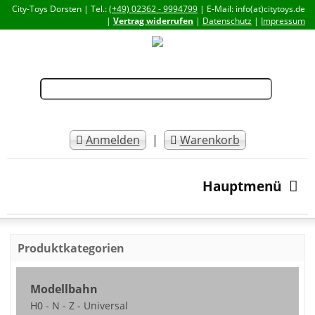
City-Toys Dorsten | Tel.:
(+49) 02362 - 9994799
| E-Mail: info(at)citytoys.de
|
Vertrag widerrufen
|
Datenschutz
|
Impressum
Anmelden
|
Warenkorb
Hauptmenü
Produktkategorien
Modellbahn
H0 - N - Z - Universal