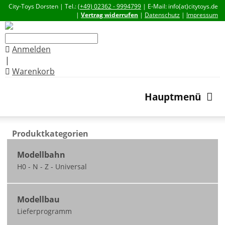
City-Toys Dorsten | Tel.:
(+49) 02362 - 9994799
| E-Mail: info(at)citytoys.de
|
Vertrag widerrufen
|
Datenschutz
|
Impressum
Anmelden
|
Warenkorb
Hauptmenü
Produktkategorien
Modellbahn
H0 - N - Z - Universal
Neuheiten
Modellbau
nicht ausgeliefert /
Lieferprogramm
zum Teil vorbestellbar