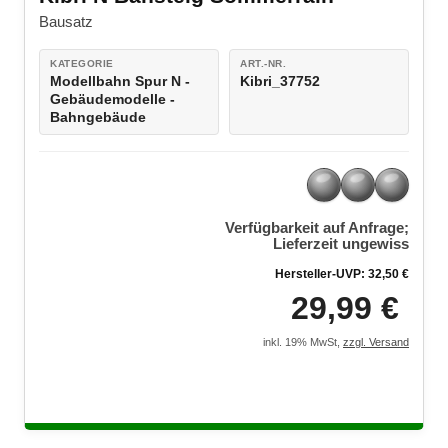
Bausätze
Bausatz
LEGO® Super Mario
Modellautozubehör
LEGO® DC Universe Super Heroes™
KATEGORIE
ART.-NR.
Modellbahn Spur N -
Kibri_37752
Gebäudemodelle -
LEGO® Marvel Super Heroes™
Bahngebäude
LEGO® Jurassic World™
LEGO® NINJAGO
Verfügbarkeit auf Anfrage;
LEGO® Harry Potter™
Lieferzeit ungewiss
Hersteller-UVP: 32,50 €
LEGO® Minecraft™
29,99 €
LEGO® Star Wars™
inkl. 19% MwSt,
zzgl. Versand
LEGO® Technic
LEGO® Creator Expert