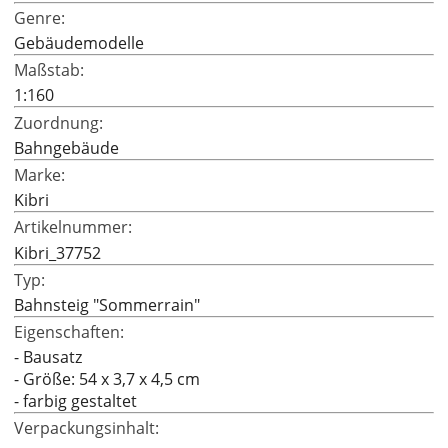
LEGO® Architecture
Genre:
Gebäudemodelle
LEGO® ART
Maßstab:
1:160
Zuordnung:
Bahngebäude
Marke:
Kibri
Artikelnummer:
Kibri_37752
Typ:
Bahnsteig "Sommerrain"
Eigenschaften:
- Bausatz
- Größe: 54 x 3,7 x 4,5 cm
- farbig gestaltet
Verpackungsinhalt: