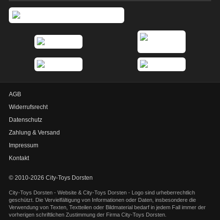
AGB
Widerrufsrecht
Datenschutz
Zahlung & Versand
Impressum
Kontakt
© 2010-2026 City-Toys Dorsten
City-Toys Dorsten - Website & City-Toys Dorsten - Logo sind urheberrechtlich
geschützt. Die Vervielfältigung von Informationen oder Daten, insbesondere die
Verwendung von Texten, Textteilen oder Bildmaterial bedarf in jedem Fall immer der
vorherigen schriftlichen Zustimmung der Firma City-Toys Dorsten.