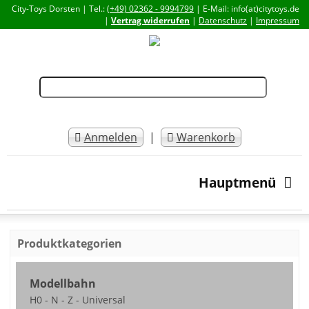
City-Toys Dorsten | Tel.:
(+49) 02362 - 9994799
| E-Mail: info(at)citytoys.de
|
Vertrag widerrufen
|
Datenschutz
|
Impressum
Anmelden
|
Warenkorb
Hauptmenü
Produktkategorien
Modellbahn
H0 - N - Z - Universal