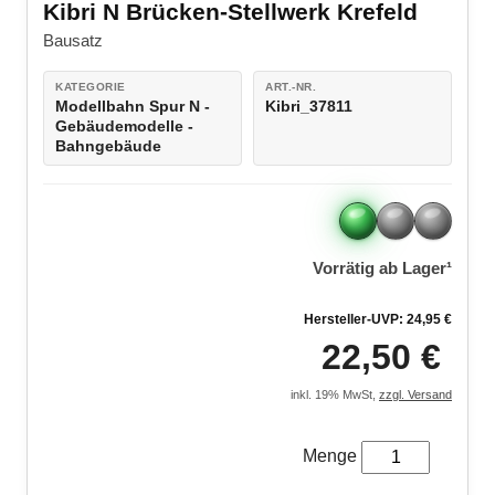
Kibri N Brücken-Stellwerk Krefeld
LEGO® Technic
Bausatz
LEGO® Creator Expert
KATEGORIE
ART.-NR.
Modellbahn Spur N -
Kibri_37811
LEGO® Architecture
Gebäudemodelle -
Bahngebäude
LEGO® ART
Vorrätig ab Lager¹
Hersteller-UVP: 24,95 €
22,50 €
inkl. 19% MwSt,
zzgl. Versand
Menge