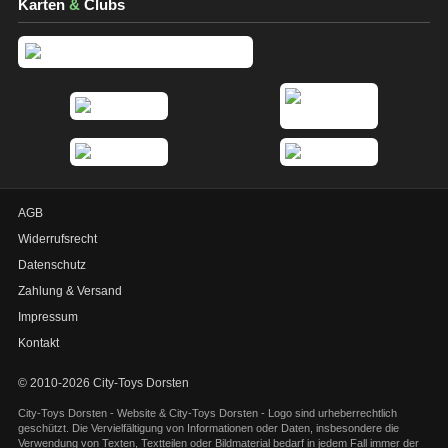
Karten
&
Clubs
AGB
Widerrufsrecht
Datenschutz
Zahlung & Versand
Impressum
Kontakt
© 2010-2026 City-Toys Dorsten
City-Toys Dorsten - Website & City-Toys Dorsten - Logo sind urheberrechtlich
geschützt. Die Vervielfältigung von Informationen oder Daten, insbesondere die
Verwendung von Texten, Textteilen oder Bildmaterial bedarf in jedem Fall immer der