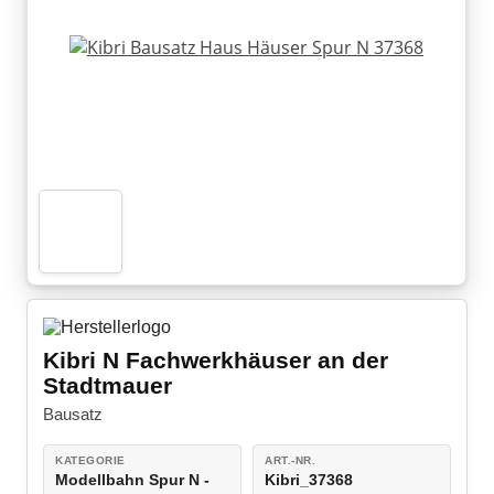
Bausätze
LEGO® Super Mario
Modellautozubehör
LEGO® DC Universe Super Heroes™
LEGO® Marvel Super Heroes™
LEGO® Jurassic World™
LEGO® NINJAGO
LEGO® Harry Potter™
LEGO® Minecraft™
LEGO® Star Wars™
Kibri N Fachwerkhäuser an der
Stadtmauer
LEGO® Technic
Bausatz
LEGO® Creator Expert
KATEGORIE
ART.-NR.
Modellbahn Spur N -
Kibri_37368