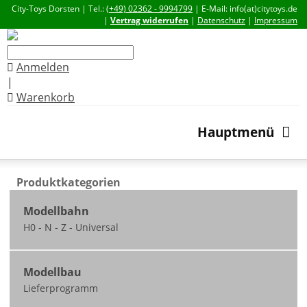
City-Toys Dorsten | Tel.:
(+49) 02362 - 9994799
| E-Mail: info(at)citytoys.de
|
Vertrag widerrufen
|
Datenschutz
|
Impressum
Anmelden
|
Warenkorb
Hauptmenü
Produktkategorien
Modellbahn
H0 - N - Z - Universal
Neuheiten
Modellbau
nicht ausgeliefert /
Lieferprogramm
zum Teil vorbestellbar