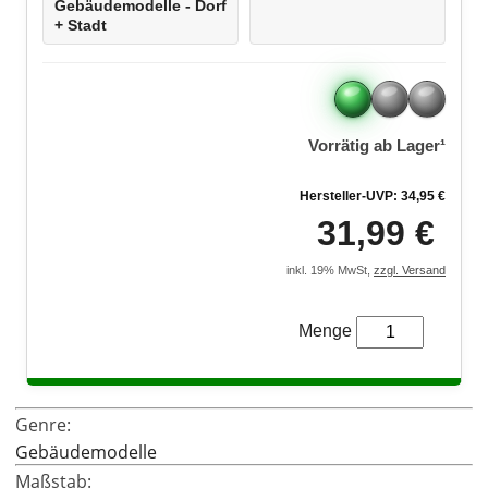
LEGO® Architecture
Gebäudemodelle - Dorf
+ Stadt
LEGO® ART
Vorrätig ab Lager¹
Hersteller-UVP: 34,95 €
31,99 €
inkl. 19% MwSt,
zzgl. Versand
Menge
Genre:
Gebäudemodelle
Maßstab: