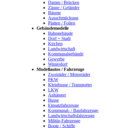
Damm / Brücken
Zäune / Geländer
Bäume
Ausschmückung
Platten / Folien
Gebäudemodelle
Bahngebäude
Dorf + Stadt
Kirchen
Landwirtschaft
Kommunalgebäude
Gewerbe
Winterdorf
Modellautos / Fahrzeuge
Zweiräder / Motorräder
PKW
Kleinbusse / Transporter
LKW
Anhänger
Busse
Einsatzfahrzeuge
Kommunal- / Baufahrzeuge
Landwirtschaftsfahrzeuge
Militär-Fahrzeuge
Boote / Schiffe