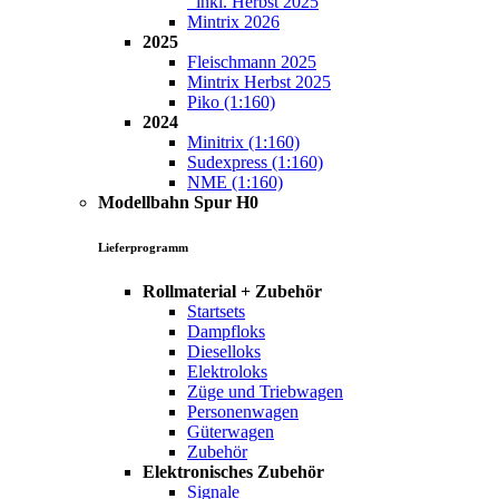
inkl. Herbst 2025
Mintrix 2026
2025
Fleischmann 2025
Mintrix Herbst 2025
Piko (1:160)
2024
Minitrix (1:160)
Sudexpress (1:160)
NME (1:160)
Modellbahn Spur H0
Lieferprogramm
Rollmaterial + Zubehör
Startsets
Dampfloks
Dieselloks
Elektroloks
Züge und Triebwagen
Personenwagen
Güterwagen
Zubehör
Elektronisches Zubehör
Signale