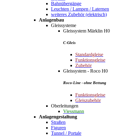
Bahnübergänge
Leuchten / Lampen / Laternen
weiteres Zubehör (elektrisch)
Anlagenbau
Gleissysteme
Gleissystem Märklin H0
C-Gleis
Standardgleise
Funktionsgleise
Zubehör
Gleissystem - Roco H0
Roco-Line - ohne Bettung
Funktionsgleise
Gleiszubehör
Oberleitungen
Viessmann
Anlagengestaltung
Straßen
Figuren
Tunnel / Portale