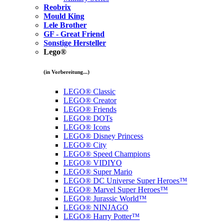
Reobrix
Mould King
Lele Brother
GF - Great Friend
Sonstige Hersteller
Lego®
(in Vorbereitung...)
LEGO® Classic
LEGO® Creator
LEGO® Friends
LEGO® DOTs
LEGO® Icons
LEGO® Disney Princess
LEGO® City
LEGO® Speed Champions
LEGO® VIDIYO
LEGO® Super Mario
LEGO® DC Universe Super Heroes™
LEGO® Marvel Super Heroes™
LEGO® Jurassic World™
LEGO® NINJAGO
LEGO® Harry Potter™