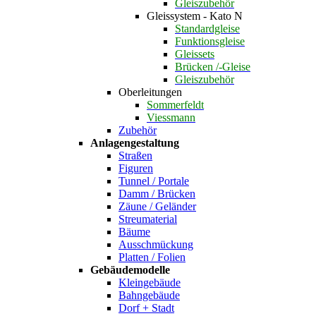
Gleiszubehör
Gleissystem - Kato N
Standardgleise
Funktionsgleise
Gleissets
Brücken /-Gleise
Gleiszubehör
Oberleitungen
Sommerfeldt
Viessmann
Zubehör
Anlagengestaltung
Straßen
Figuren
Tunnel / Portale
Damm / Brücken
Zäune / Geländer
Streumaterial
Bäume
Ausschmückung
Platten / Folien
Gebäudemodelle
Kleingebäude
Bahngebäude
Dorf + Stadt