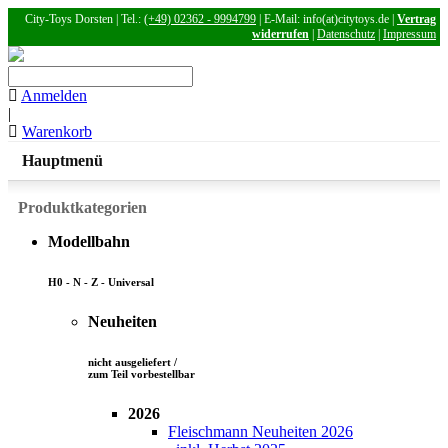
City-Toys Dorsten | Tel.:
(+49) 02362 - 9994799
| E-Mail: info(at)citytoys.de |
Vertrag
widerrufen
|
Datenschutz
|
Impressum
Anmelden
|
Warenkorb
Hauptmenü
Produktkategorien
Modellbahn
H0 - N - Z - Universal
Neuheiten
nicht ausgeliefert /
zum Teil vorbestellbar
2026
Fleischmann Neuheiten 2026