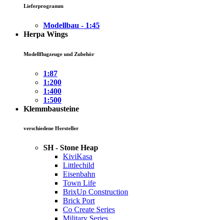
Lieferprogramm
Modellbau - 1:45
Herpa Wings
Modellflugzeuge und Zubehör
1:87
1:200
1:400
1:500
Klemmbausteine
verschiedene Hersteller
SH - Stone Heap
KiviKasa
Littlechild
Eisenbahn
Town Life
BrixUp Construction
Brick Port
Co Create Series
Military Series