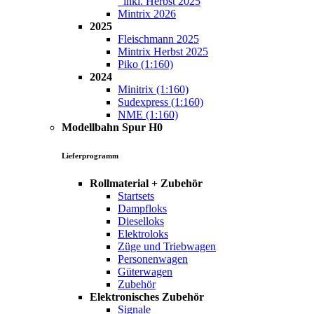
inkl. Herbst 2025
Mintrix 2026
2025
Fleischmann 2025
Mintrix Herbst 2025
Piko (1:160)
2024
Minitrix (1:160)
Sudexpress (1:160)
NME (1:160)
Modellbahn Spur H0
Lieferprogramm
Rollmaterial + Zubehör
Startsets
Dampfloks
Dieselloks
Elektroloks
Züge und Triebwagen
Personenwagen
Güterwagen
Zubehör
Elektronisches Zubehör
Signale