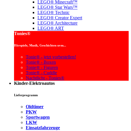
LEGO® Minecraft™
LEGO® Star Wars™
LEGO® Technic
LEGO® Creator Expert
LEGO® Architecture
LEGO® ART
Tonies®
Hörspiele, Musik, Geschichten uvm...
Tonie® - jetzt vorbestellen!
Tonie® - Boxen
Tonie® - Figuren
Tonie® - Cuddle
Nachtlicht - Tonies®
Kinder-Elektroautos
Lieferprogramm
Oldtimer
PKW
Sportwagen
LKW
Einsatzfahrzeuge