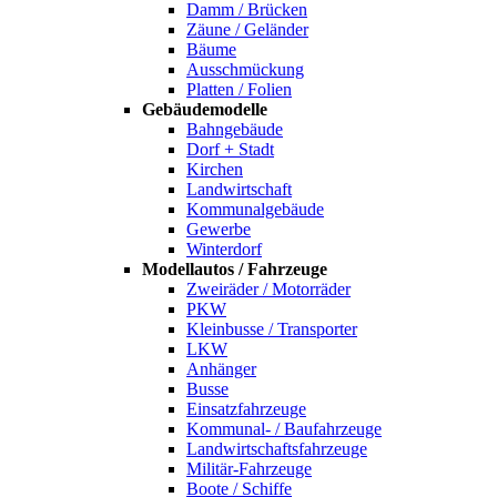
Damm / Brücken
Zäune / Geländer
Bäume
Ausschmückung
Platten / Folien
Gebäudemodelle
Bahngebäude
Dorf + Stadt
Kirchen
Landwirtschaft
Kommunalgebäude
Gewerbe
Winterdorf
Modellautos / Fahrzeuge
Zweiräder / Motorräder
PKW
Kleinbusse / Transporter
LKW
Anhänger
Busse
Einsatzfahrzeuge
Kommunal- / Baufahrzeuge
Landwirtschaftsfahrzeuge
Militär-Fahrzeuge
Boote / Schiffe