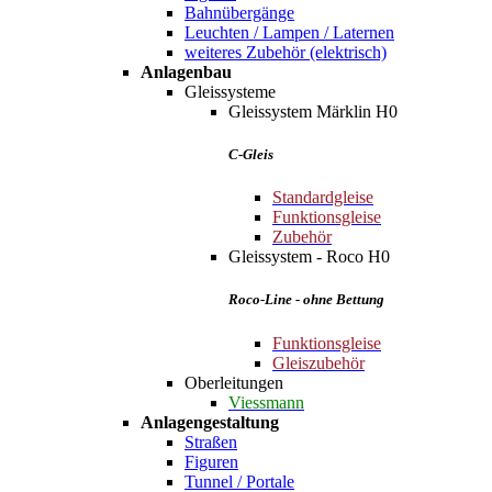
Bahnübergänge
Leuchten / Lampen / Laternen
weiteres Zubehör (elektrisch)
Anlagenbau
Gleissysteme
Gleissystem Märklin H0
C-Gleis
Standardgleise
Funktionsgleise
Zubehör
Gleissystem - Roco H0
Roco-Line - ohne Bettung
Funktionsgleise
Gleiszubehör
Oberleitungen
Viessmann
Anlagengestaltung
Straßen
Figuren
Tunnel / Portale