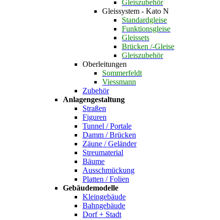
Gleiszubehör
Gleissystem - Kato N
Standardgleise
Funktionsgleise
Gleissets
Brücken /-Gleise
Gleiszubehör
Oberleitungen
Sommerfeldt
Viessmann
Zubehör
Anlagengestaltung
Straßen
Figuren
Tunnel / Portale
Damm / Brücken
Zäune / Geländer
Streumaterial
Bäume
Ausschmückung
Platten / Folien
Gebäudemodelle
Kleingebäude
Bahngebäude
Dorf + Stadt