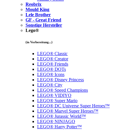
Reobrix
Mould King
Lele Brother
GF - Great Friend
Sonstige Hersteller
Lego®
(in Vorbereitung...)
LEGO® Classic
LEGO® Creator
LEGO® Friends
LEGO® DOTs
LEGO® Icons
LEGO® Disney Princess
LEGO® City
LEGO® Speed Champions
LEGO® VIDIYO
LEGO® Super Mario
LEGO® DC Universe Super Heroes™
LEGO® Marvel Super Heroes™
LEGO® Jurassic World™
LEGO® NINJAGO
LEGO® Harry Potter™