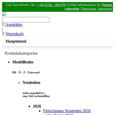
City-Toys Dorsten | Tel.:
(+49) 02362 - 9994799
| E-Mail: info(at)citytoys.de |
Vertrag
widerrufen
|
Datenschutz
|
Impressum
Anmelden
|
Warenkorb
Hauptmenü
Produktkategorien
Modellbahn
H0 - N - Z - Universal
Neuheiten
nicht ausgeliefert /
zum Teil vorbestellbar
2026
Fleischmann Neuheiten 2026