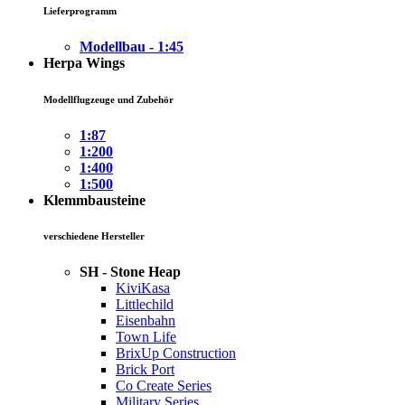
Lieferprogramm
Modellbau - 1:45
Herpa Wings
Modellflugzeuge und Zubehör
1:87
1:200
1:400
1:500
Klemmbausteine
verschiedene Hersteller
SH - Stone Heap
KiviKasa
Littlechild
Eisenbahn
Town Life
BrixUp Construction
Brick Port
Co Create Series
Military Series