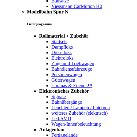
Bausätze
Viessmann CarMotion H0
Modellbahn Spur N
Lieferprogramm
Rollmaterial + Zubehör
Startsets
Dampfloks
Dieselloks
Elektroloks
Züge und Triebwagen
Bahndienstfahrzeuge
Personenwagen
Güterwagen
Thomas & Friends™
Elektronisches Zubehör
Signale
Bahnübergänge
Leuchten / Lampen / Laternen
weiteres Zubehör (elektrisch)
Led-SMD
Wagen-Innenbeleuchtung
Anlagenbau
Fertiggelände