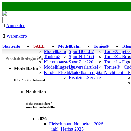
Anmelden
|
Warenkorb
Startseite
SALE
Modellbahn
Tonies®
Kle
Modellbahn
Spur H0 1:87
Tonie® - jetzt
Tonies®
Spur N 1:160
Tonie® - Box
Produktkategorien
Klemmbausteine
Spur Z 1:220
Tonie® - Figu
Modellflugzeuge
Universalartikel
Tonies® - Cu
Modellbahn
Kinder-Elektroautos
Modellbahn digital
Nachtlicht - 
Ersatzteil-Service
H0 - N - Z - Universal
Neuheiten
nicht ausgeliefert /
zum Teil vorbestellbar
2026
Fleischmann Neuheiten 2026
inkl. Herbst 2025