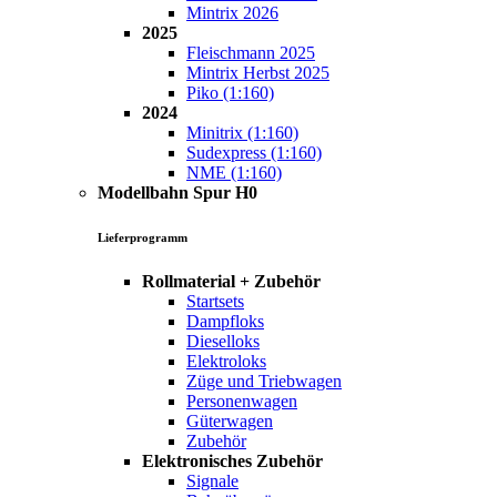
Mintrix 2026
2025
Fleischmann 2025
Mintrix Herbst 2025
Piko (1:160)
2024
Minitrix (1:160)
Sudexpress (1:160)
NME (1:160)
Modellbahn Spur H0
Lieferprogramm
Rollmaterial + Zubehör
Startsets
Dampfloks
Dieselloks
Elektroloks
Züge und Triebwagen
Personenwagen
Güterwagen
Zubehör
Elektronisches Zubehör
Signale