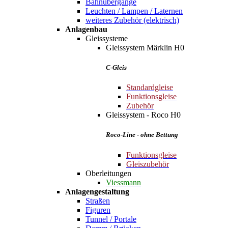
Bahnübergänge
Leuchten / Lampen / Laternen
weiteres Zubehör (elektrisch)
Anlagenbau
Gleissysteme
Gleissystem Märklin H0
C-Gleis
Standardgleise
Funktionsgleise
Zubehör
Gleissystem - Roco H0
Roco-Line - ohne Bettung
Funktionsgleise
Gleiszubehör
Oberleitungen
Viessmann
Anlagengestaltung
Straßen
Figuren
Tunnel / Portale