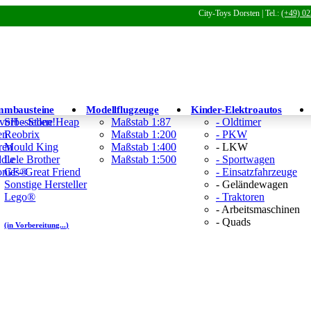
City-Toys Dorsten | Tel.:
(+49) 02
mmbausteine
Modellflugzeuge
Kinder-Elektroautos
 vorbestellen!
SH - Stone Heap
Maßstab 1:87
- Oldtimer
en
Reobrix
Maßstab 1:200
- PKW
ren
Mould King
Maßstab 1:400
- LKW
ddle
Lele Brother
Maßstab 1:500
- Sportwagen
Tonies®
GF- Great Friend
- Einsatzfahrzeuge
Sonstige Hersteller
- Geländewagen
Lego®
- Traktoren
- Arbeitsmaschinen
- Quads
(in Vorbereitung...)