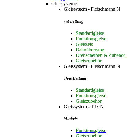
Gleissysteme
Gleissystem - Fleischmann N
mit Bettung
Standardgleise
Funktionsgleise
Gleissets
Bahnübergang
Drehscheiben & Zubehör
Gleiszubehör
Gleissystem - Fleischmann N
ohne Bettung
Standardgleise
Funktionsgleise
Gleiszubehör
Gleissystem - Trix N
Minitrix
Funktionsgleise
Gleiszubehör