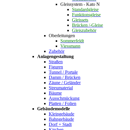
Gleissystem - Kato N
Standardgleise
Funktionsgleise
Gleissets
Brücken /-Gleise
Gleiszubehör
Oberleitungen
Sommerfeldt
Viessmann
Zubehör
Anlagengestaltung
Straßen
Figuren
Tunnel / Portale
Damm / Brücken
Zäune / Geländer
Streumaterial
Bäume
Ausschmückung
Platten / Folien
Gebäudemodelle
Kleingebäude
Bahngebäude
Dorf + Stadt
Kirchen