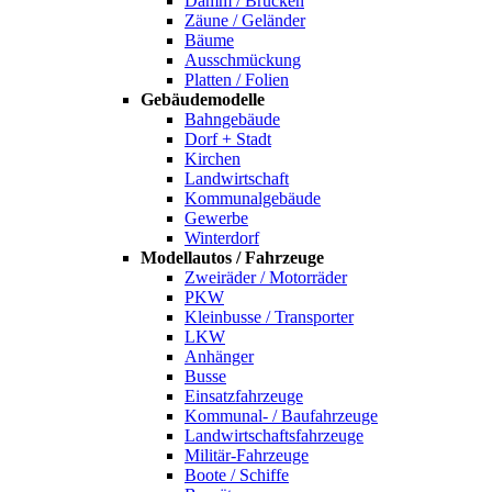
Damm / Brücken
Zäune / Geländer
Bäume
Ausschmückung
Platten / Folien
Gebäudemodelle
Bahngebäude
Dorf + Stadt
Kirchen
Landwirtschaft
Kommunalgebäude
Gewerbe
Winterdorf
Modellautos / Fahrzeuge
Zweiräder / Motorräder
PKW
Kleinbusse / Transporter
LKW
Anhänger
Busse
Einsatzfahrzeuge
Kommunal- / Baufahrzeuge
Landwirtschaftsfahrzeuge
Militär-Fahrzeuge
Boote / Schiffe