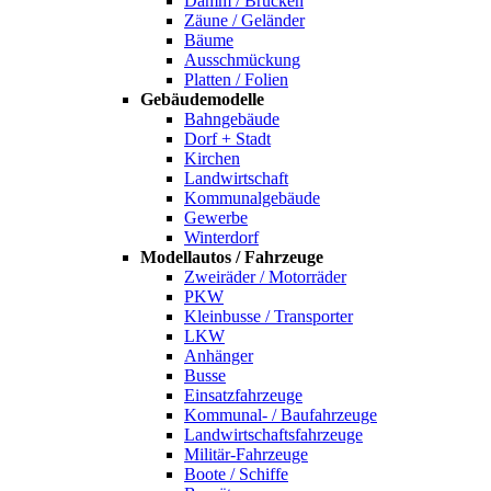
Damm / Brücken
Zäune / Geländer
Bäume
Ausschmückung
Platten / Folien
Gebäudemodelle
Bahngebäude
Dorf + Stadt
Kirchen
Landwirtschaft
Kommunalgebäude
Gewerbe
Winterdorf
Modellautos / Fahrzeuge
Zweiräder / Motorräder
PKW
Kleinbusse / Transporter
LKW
Anhänger
Busse
Einsatzfahrzeuge
Kommunal- / Baufahrzeuge
Landwirtschaftsfahrzeuge
Militär-Fahrzeuge
Boote / Schiffe