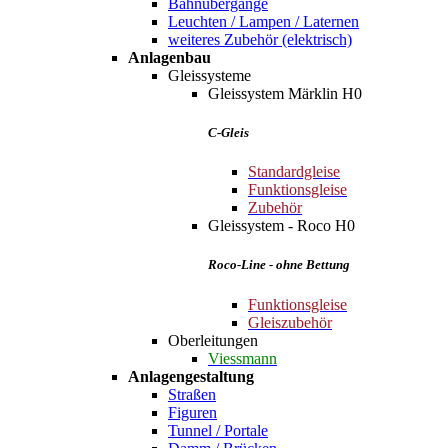
Bahnübergänge
Leuchten / Lampen / Laternen
weiteres Zubehör (elektrisch)
Anlagenbau
Gleissysteme
Gleissystem Märklin H0
C-Gleis
Standardgleise
Funktionsgleise
Zubehör
Gleissystem - Roco H0
Roco-Line - ohne Bettung
Funktionsgleise
Gleiszubehör
Oberleitungen
Viessmann
Anlagengestaltung
Straßen
Figuren
Tunnel / Portale