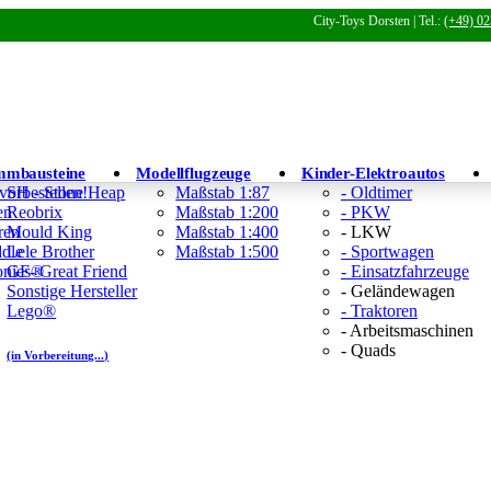
City-Toys Dorsten | Tel.:
(+49) 02
mmbausteine
Modellflugzeuge
Kinder-Elektroautos
 vorbestellen!
SH - Stone Heap
Maßstab 1:87
- Oldtimer
en
Reobrix
Maßstab 1:200
- PKW
ren
Mould King
Maßstab 1:400
- LKW
ddle
Lele Brother
Maßstab 1:500
- Sportwagen
Tonies®
GF- Great Friend
- Einsatzfahrzeuge
Sonstige Hersteller
- Geländewagen
Lego®
- Traktoren
- Arbeitsmaschinen
- Quads
(in Vorbereitung...)