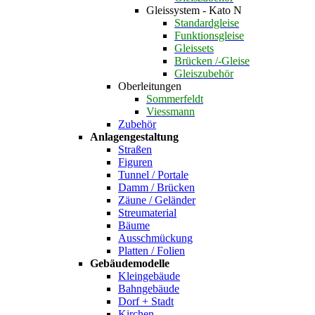
Gleissystem - Kato N
Standardgleise
Funktionsgleise
Gleissets
Brücken /-Gleise
Gleiszubehör
Oberleitungen
Sommerfeldt
Viessmann
Zubehör
Anlagengestaltung
Straßen
Figuren
Tunnel / Portale
Damm / Brücken
Zäune / Geländer
Streumaterial
Bäume
Ausschmückung
Platten / Folien
Gebäudemodelle
Kleingebäude
Bahngebäude
Dorf + Stadt
Kirchen