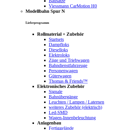
Bausätze
Viessmann CarMotion H0
Modellbahn Spur N
Lieferprogramm
Rollmaterial + Zubehör
Startsets
Dampfloks
Dieselloks
Elektroloks
Züge und Triebwagen
Bahndienstfahrzeuge
Personenwagen
Güterwagen
Thomas & Friends™
Elektronisches Zubehör
Signale
Bahnübergänge
Leuchten / Lampen / Laternen
weiteres Zubehör (elektrisch)
Led-SMD
Wagen-Innenbeleuchtung
Anlagenbau
Fertiggelände