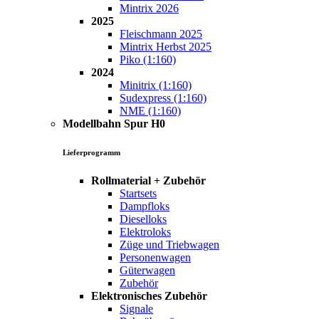
Mintrix 2026
2025
Fleischmann 2025
Mintrix Herbst 2025
Piko (1:160)
2024
Minitrix (1:160)
Sudexpress (1:160)
NME (1:160)
Modellbahn Spur H0
Lieferprogramm
Rollmaterial + Zubehör
Startsets
Dampfloks
Dieselloks
Elektroloks
Züge und Triebwagen
Personenwagen
Güterwagen
Zubehör
Elektronisches Zubehör
Signale