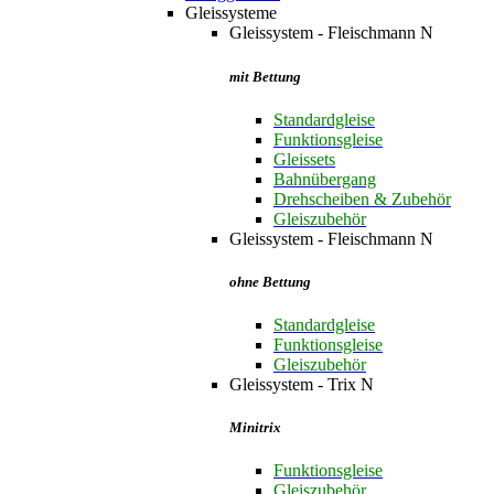
Gleissysteme
Gleissystem - Fleischmann N
mit Bettung
Standardgleise
Funktionsgleise
Gleissets
Bahnübergang
Drehscheiben & Zubehör
Gleiszubehör
Gleissystem - Fleischmann N
ohne Bettung
Standardgleise
Funktionsgleise
Gleiszubehör
Gleissystem - Trix N
Minitrix
Funktionsgleise
Gleiszubehör