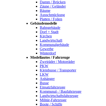
Damm / Brücken
Zäune / Geländer
Bäume
Ausschmückung
Platten / Folien
Gebäudemodelle
Bahngebäude
Dorf + Stadt
Kirchen
Landwirtschaft
Kommunalgebäude
Gewerbe
Winterdorf
Modellautos / Fahrzeuge
Zweiräder / Motorräder
PKW
Kleinbusse / Transporter
LKW
Anhänger
Busse
Einsatzfahrzeuge
Kommunal- / Baufahrzeuge
Landwirtschaftsfahrzeuge
Militär-Fahrzeuge
Boote / Schiffe