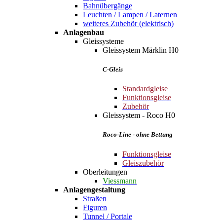
Bahnübergänge
Leuchten / Lampen / Laternen
weiteres Zubehör (elektrisch)
Anlagenbau
Gleissysteme
Gleissystem Märklin H0
C-Gleis
Standardgleise
Funktionsgleise
Zubehör
Gleissystem - Roco H0
Roco-Line - ohne Bettung
Funktionsgleise
Gleiszubehör
Oberleitungen
Viessmann
Anlagengestaltung
Straßen
Figuren
Tunnel / Portale