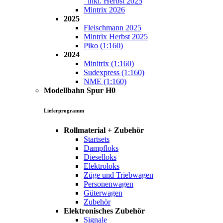
inkl. Herbst 2025
Mintrix 2026
2025
Fleischmann 2025
Mintrix Herbst 2025
Piko (1:160)
2024
Minitrix (1:160)
Sudexpress (1:160)
NME (1:160)
Modellbahn Spur H0
Lieferprogramm
Rollmaterial + Zubehör
Startsets
Dampfloks
Dieselloks
Elektroloks
Züge und Triebwagen
Personenwagen
Güterwagen
Zubehör
Elektronisches Zubehör
Signale