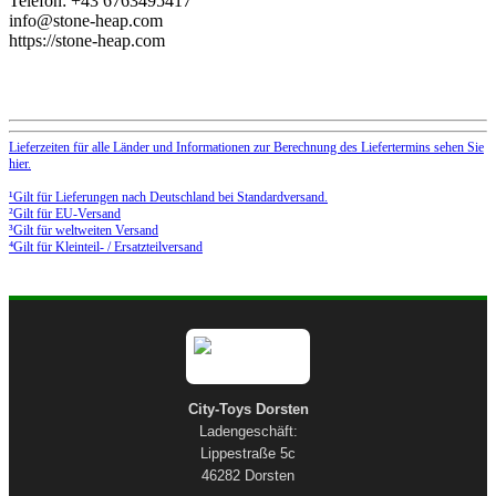
Telefon: +43 6763495417
info@stone-heap.com
https://stone-heap.com
Lieferzeiten für alle Länder und Informationen zur Berechnung des Liefertermins sehen Sie
hier.
¹Gilt für Lieferungen nach Deutschland bei Standardversand.
²Gilt für EU-Versand
³Gilt für weltweiten Versand
⁴Gilt für Kleinteil- / Ersatzteilversand
City-Toys Dorsten
Ladengeschäft:
Lippestraße 5c
46282 Dorsten