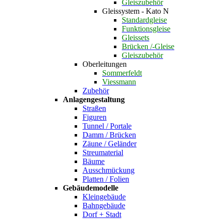
Gleiszubehör
Gleissystem - Kato N
Standardgleise
Funktionsgleise
Gleissets
Brücken /-Gleise
Gleiszubehör
Oberleitungen
Sommerfeldt
Viessmann
Zubehör
Anlagengestaltung
Straßen
Figuren
Tunnel / Portale
Damm / Brücken
Zäune / Geländer
Streumaterial
Bäume
Ausschmückung
Platten / Folien
Gebäudemodelle
Kleingebäude
Bahngebäude
Dorf + Stadt