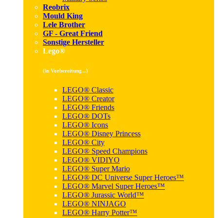
Reobrix
Mould King
Lele Brother
GF - Great Friend
Sonstige Hersteller
Lego®
(in Vorbereitung...)
LEGO® Classic
LEGO® Creator
LEGO® Friends
LEGO® DOTs
LEGO® Icons
LEGO® Disney Princess
LEGO® City
LEGO® Speed Champions
LEGO® VIDIYO
LEGO® Super Mario
LEGO® DC Universe Super Heroes™
LEGO® Marvel Super Heroes™
LEGO® Jurassic World™
LEGO® NINJAGO
LEGO® Harry Potter™