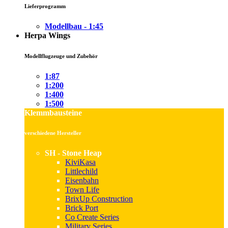
Lieferprogramm
Modellbau - 1:45
Herpa Wings
Modellflugzeuge und Zubehör
1:87
1:200
1:400
1:500
Klemmbausteine
verschiedene Hersteller
SH - Stone Heap
KiviKasa
Littlechild
Eisenbahn
Town Life
BrixUp Construction
Brick Port
Co Create Series
Military Series