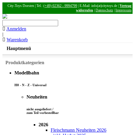
City-Toys Dorsten | Tel.:
(+49) 02362 - 9994799
| E-Mail: info(at)citytoys.de |
Vertrag
widerrufen
|
Datenschutz
|
Impressum
Anmelden
|
Warenkorb
Hauptmenü
Produktkategorien
Modellbahn
H0 - N - Z - Universal
Neuheiten
nicht ausgeliefert /
zum Teil vorbestellbar
2026
Fleischmann Neuheiten 2026