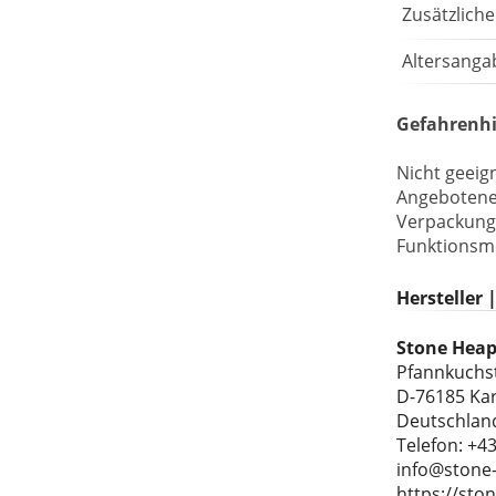
LEGO® DC Universe Super
Zusätzlich
Heroes™
Altersanga
LEGO® Marvel Super Heroes™
Gefahrenhi
LEGO® Jurassic World™
LEGO® NINJAGO
Nicht geeign
Angebotenes
LEGO® Harry Potter™
Verpackung
Funktionsmo
LEGO® Minecraft™
Hersteller 
LEGO® Star Wars™
Stone Heap
LEGO® Technic
Pfannkuchs
D-76185 Ka
LEGO® Creator Expert
Deutschlan
Telefon: +4
LEGO® Architecture
info@stone
https://sto