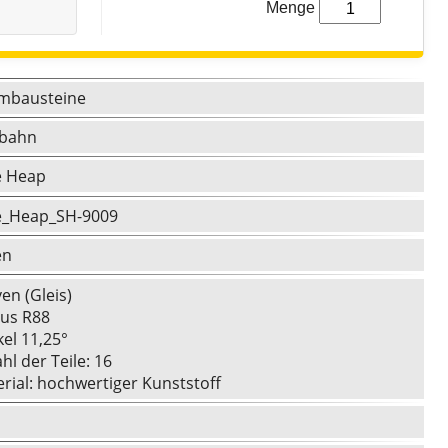
Menge
mbausteine
nbahn
e Heap
e_Heap_SH-9009
en
ven (Gleis)
ius R88
kel 11,25°
hl der Teile: 16
erial: hochwertiger Kunststoff