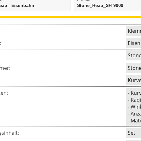
eap - Eisenbahn
Stone_Heap_SH-9009
Klem
:
Eise
Ston
mer:
Ston
Kurv
ten:
- Kur
- Rad
- Win
- Anza
- Mat
sinhalt:
Set