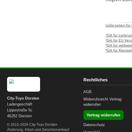
LEGO® ART
Lieferzeiten für
¹Gilt für Liefe
²Gilt für EU-Ver
³Gilt für weltwe
⁴Gilt für Kleintei
Rechtliches
AGB
City-Toys Dorsten
Widerrufsrecht
Vertrag
Ladengeschäft:
widerrufen
Lippestraße 5c
Vertrag widerrufen
46282 Dorsten
© 2010-2026 City-Toys Dorsten
Datenschutz
Änderung, Irrtum und Zwischenverkauf