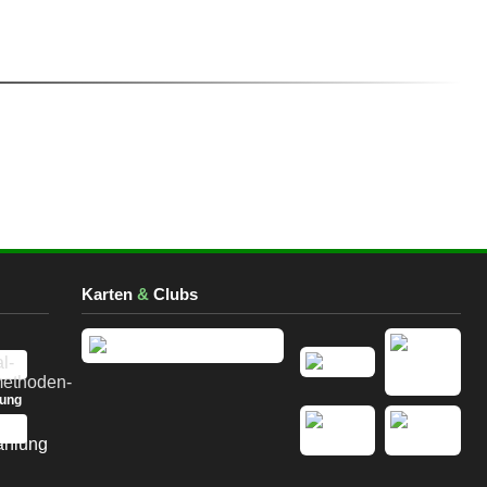
Karten
&
Clubs
lung