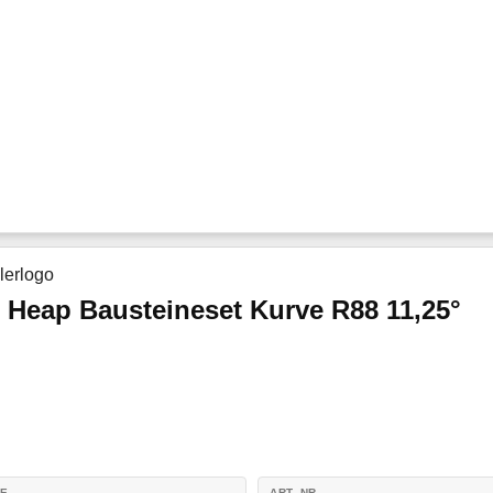
 Heap Bausteineset Kurve R88 11,25°
IE
ART.-NR.