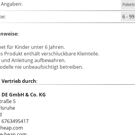
e Angaben:
Paketi
be:
6 - 99
nweise:
et für Kinder unter 6 Jahren.
 Produkt enthält verschluckbare Kleinteile.
 und Anleitung aufbewahren.
delle nie unbeaufsichtigt betreiben.
| Vertrieb durch
:
 DE GmbH & Co. KG
traße 5
rlsruhe
d
3 6763495417
-heap.com
ne-heap.com