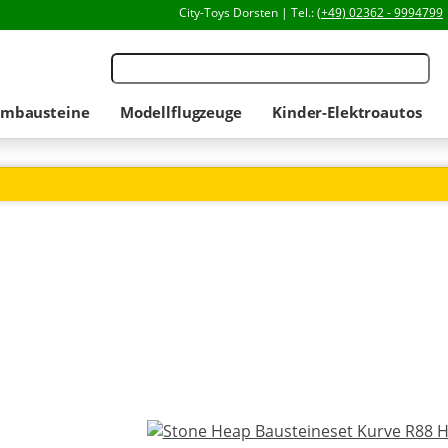
City-Toys Dorsten | Tel.:
(+49) 02362 - 9994799
mbausteine
Modellflugzeuge
Kinder-Elektroautos