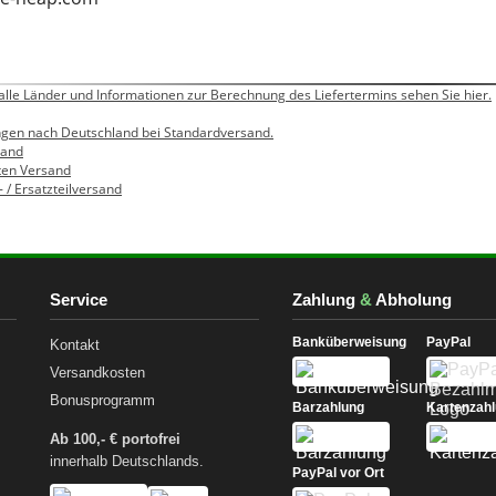
 alle Länder und Informationen zur Berechnung des Liefertermins sehen Sie hier.
rungen nach Deutschland bei Standardversand.
sand
iten Versand
l- / Ersatzteilversand
Service
Zahlung
&
Abholung
Banküberweisung
PayPal
Kontakt
Versandkosten
Bonusprogramm
Barzahlung
Kartenzah
Ab 100,- € portofrei
innerhalb Deutschlands.
PayPal vor Ort