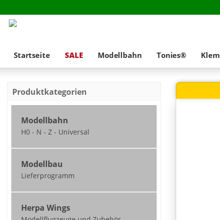
Startseite
SALE
Modellbahn
Tonies®
Klem
Produktkategorien
Modellbahn
H0 - N - Z - Universal
Neuheiten
Modellbau
nicht ausgeliefert /
Lieferprogramm
zum Teil vorbestellbar
2026
Modellbau - 1:45
Modellbahn Spur H0
Herpa Wings
Lieferprogramm
Modellflugzeuge und Zubehör