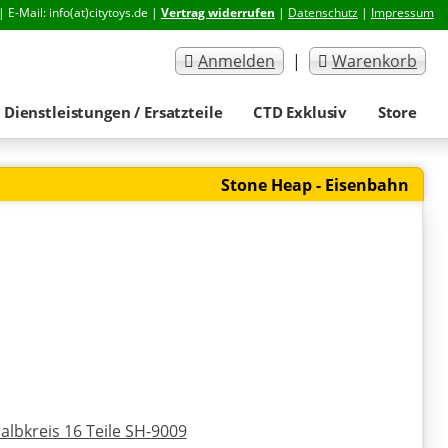
| E-Mail: info(at)citytoys.de |
Vertrag widerrufen
|
Datenschutz
|
Impressum
Anmelden
|
Warenkorb
Dienstleistungen / Ersatzteile
CTD Exklusiv
Store
Stone Heap - Eisenbahn