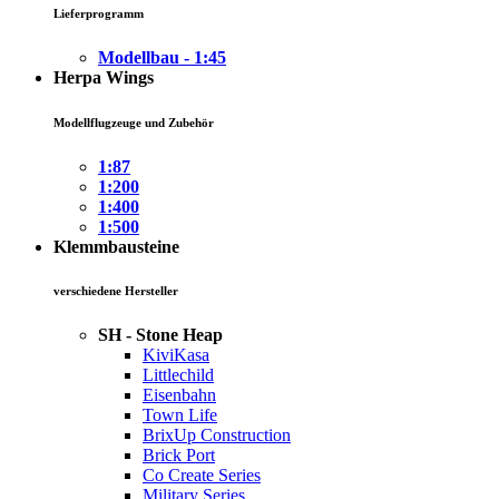
Lieferprogramm
Modellbau - 1:45
Herpa Wings
Modellflugzeuge und Zubehör
1:87
1:200
1:400
1:500
Klemmbausteine
verschiedene Hersteller
SH - Stone Heap
KiviKasa
Littlechild
Eisenbahn
Town Life
BrixUp Construction
Brick Port
Co Create Series
Military Series