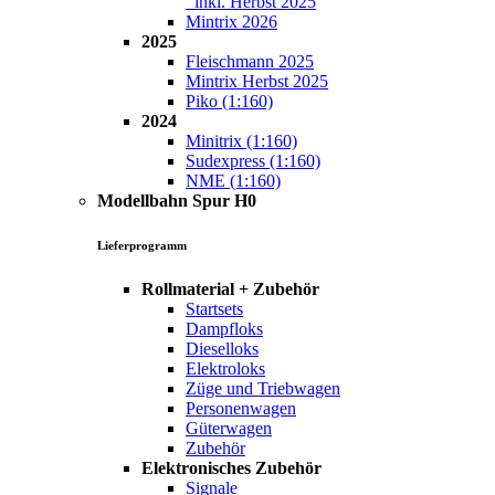
inkl. Herbst 2025
Mintrix 2026
2025
Fleischmann 2025
Mintrix Herbst 2025
Piko (1:160)
2024
Minitrix (1:160)
Sudexpress (1:160)
NME (1:160)
Modellbahn Spur H0
Lieferprogramm
Rollmaterial + Zubehör
Startsets
Dampfloks
Dieselloks
Elektroloks
Züge und Triebwagen
Personenwagen
Güterwagen
Zubehör
Elektronisches Zubehör
Signale