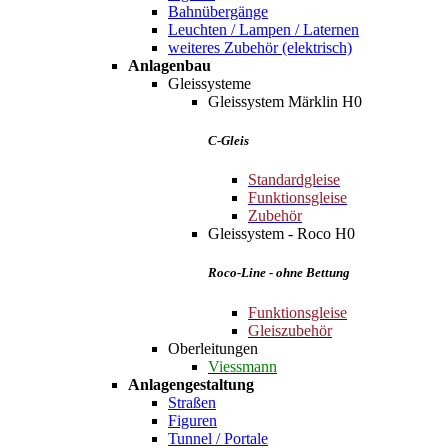
Bahnübergänge
Leuchten / Lampen / Laternen
weiteres Zubehör (elektrisch)
Anlagenbau
Gleissysteme
Gleissystem Märklin H0
C-Gleis
Standardgleise
Funktionsgleise
Zubehör
Gleissystem - Roco H0
Roco-Line - ohne Bettung
Funktionsgleise
Gleiszubehör
Oberleitungen
Viessmann
Anlagengestaltung
Straßen
Figuren
Tunnel / Portale