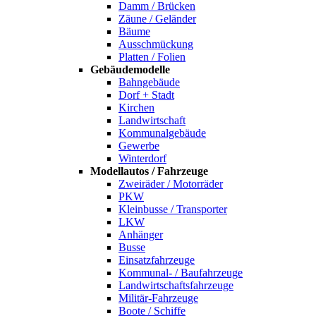
Damm / Brücken
Zäune / Geländer
Bäume
Ausschmückung
Platten / Folien
Gebäudemodelle
Bahngebäude
Dorf + Stadt
Kirchen
Landwirtschaft
Kommunalgebäude
Gewerbe
Winterdorf
Modellautos / Fahrzeuge
Zweiräder / Motorräder
PKW
Kleinbusse / Transporter
LKW
Anhänger
Busse
Einsatzfahrzeuge
Kommunal- / Baufahrzeuge
Landwirtschaftsfahrzeuge
Militär-Fahrzeuge
Boote / Schiffe