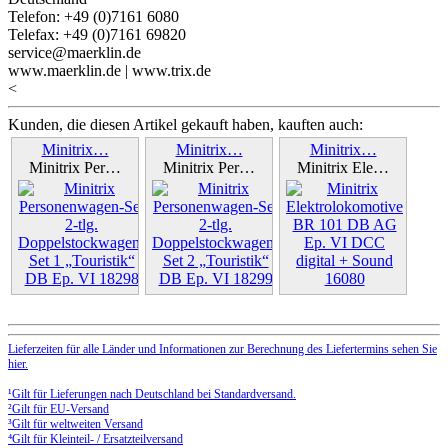
Telefon: +49 (0)7161 6080
Telefax: +49 (0)7161 69820
service@maerklin.de
www.maerklin.de | www.trix.de
<
Kunden, die diesen Artikel gekauft haben, kauften auch:
Minitrix…
Minitrix…
Minitrix…
Minitrix Per…
Minitrix Per…
Minitrix Ele…
Weiter »
Weiter »
Weiter »
Lieferzeiten für alle Länder und Informationen zur Berechnung des Liefertermins sehen Sie
hier.
¹Gilt für Lieferungen nach Deutschland bei Standardversand.
²Gilt für EU-Versand
³Gilt für weltweiten Versand
⁴Gilt für Kleinteil- / Ersatzteilversand