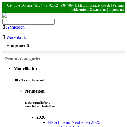
City-Toys Dorsten | Tel.:
(+49) 02362 - 9994799
| E-Mail: info(at)citytoys.de |
Vertrag
widerrufen
|
Datenschutz
|
Impressum
Anmelden
|
Warenkorb
Hauptmenü
Produktkategorien
Modellbahn
H0 - N - Z - Universal
Neuheiten
nicht ausgeliefert /
zum Teil vorbestellbar
2026
Fleischmann Neuheiten 2026