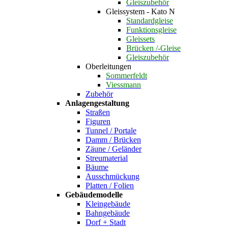
Gleiszubehör
Gleissystem - Kato N
Standardgleise
Funktionsgleise
Gleissets
Brücken /-Gleise
Gleiszubehör
Oberleitungen
Sommerfeldt
Viessmann
Zubehör
Anlagengestaltung
Straßen
Figuren
Tunnel / Portale
Damm / Brücken
Zäune / Geländer
Streumaterial
Bäume
Ausschmückung
Platten / Folien
Gebäudemodelle
Kleingebäude
Bahngebäude
Dorf + Stadt