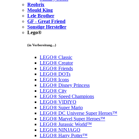
Reobrix
Mould King
Lele Brother
GF - Great Friend
Sonstige Hersteller
Lego®
(in Vorbereitung...)
LEGO® Classic
LEGO® Creator
LEGO® Friends
LEGO® DOTs
LEGO® Icons
LEGO® Disney Princess
LEGO® City
LEGO® Speed Champions
LEGO® VIDIYO
LEGO® Super Mario
LEGO® DC Universe Super Heroes™
LEGO® Marvel Super Heroes™
LEGO® Jurassic World™
LEGO® NINJAGO
LEGO® Harry Potter™