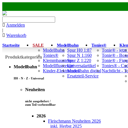
Anmelden
|
Warenkorb
Startseite
SALE
Modellbahn
Tonies®
Kle
Modellbahn
Spur H0 1:87
Tonie® - jetzt
Tonies®
Spur N 1:160
Tonie® - Box
Produktkategorien
Klemmbausteine
Spur Z 1:220
Tonie® - Figu
Modellflugzeuge
Universalartikel
Tonies® - Cu
Modellbahn
Kinder-Elektroautos
Modellbahn digital
Nachtlicht - 
Ersatzteil-Service
H0 - N - Z - Universal
Neuheiten
nicht ausgeliefert /
zum Teil vorbestellbar
2026
Fleischmann Neuheiten 2026
inkl. Herbst 2025