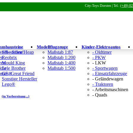
City-Toys Dorsten | Tel.:
(+49) 02
mmbausteine
Modellflugzeuge
Kinder-Elektroautos
 vorbestellen!
SH - Stone Heap
Maßstab 1:87
- Oldtimer
en
Reobrix
Maßstab 1:200
- PKW
ren
Mould King
Maßstab 1:400
- LKW
ddle
Lele Brother
Maßstab 1:500
- Sportwagen
Tonies®
GF- Great Friend
- Einsatzfahrzeuge
Sonstige Hersteller
- Geländewagen
Lego®
- Traktoren
- Arbeitsmaschinen
- Quads
(in Vorbereitung...)