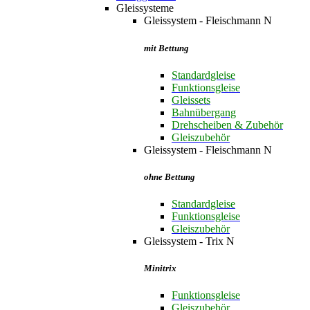
Gleissysteme
Gleissystem - Fleischmann N
mit Bettung
Standardgleise
Funktionsgleise
Gleissets
Bahnübergang
Drehscheiben & Zubehör
Gleiszubehör
Gleissystem - Fleischmann N
ohne Bettung
Standardgleise
Funktionsgleise
Gleiszubehör
Gleissystem - Trix N
Minitrix
Funktionsgleise
Gleiszubehör