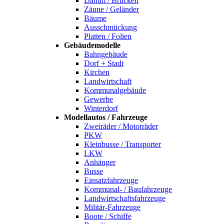
Damm / Brücken
Zäune / Geländer
Bäume
Ausschmückung
Platten / Folien
Gebäudemodelle
Bahngebäude
Dorf + Stadt
Kirchen
Landwirtschaft
Kommunalgebäude
Gewerbe
Winterdorf
Modellautos / Fahrzeuge
Zweiräder / Motorräder
PKW
Kleinbusse / Transporter
LKW
Anhänger
Busse
Einsatzfahrzeuge
Kommunal- / Baufahrzeuge
Landwirtschaftsfahrzeuge
Militär-Fahrzeuge
Boote / Schiffe