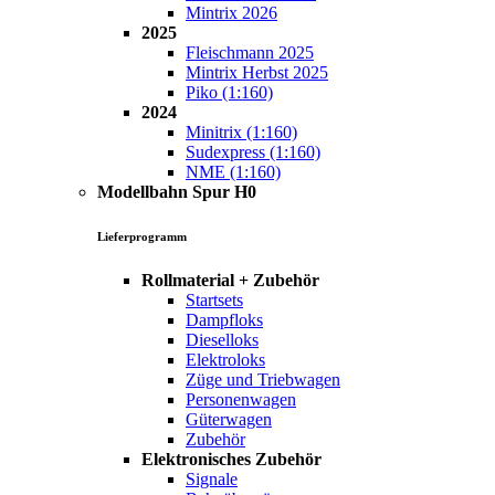
Mintrix 2026
2025
Fleischmann 2025
Mintrix Herbst 2025
Piko (1:160)
2024
Minitrix (1:160)
Sudexpress (1:160)
NME (1:160)
Modellbahn Spur H0
Lieferprogramm
Rollmaterial + Zubehör
Startsets
Dampfloks
Dieselloks
Elektroloks
Züge und Triebwagen
Personenwagen
Güterwagen
Zubehör
Elektronisches Zubehör
Signale