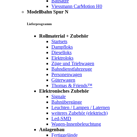
Bausätze
Viessmann CarMotion H0
Modellbahn Spur N
Lieferprogramm
Rollmaterial + Zubehör
Startsets
Dampfloks
Dieselloks
Elektroloks
Züge und Triebwagen
Bahndienstfahrzeuge
Personenwagen
Güterwagen
Thomas & Friends™
Elektronisches Zubehör
Signale
Bahnübergänge
Leuchten / Lampen / Laternen
weiteres Zubehör (elektrisch)
Led-SMD
Wagen-Innenbeleuchtung
Anlagenbau
Fertiggelände