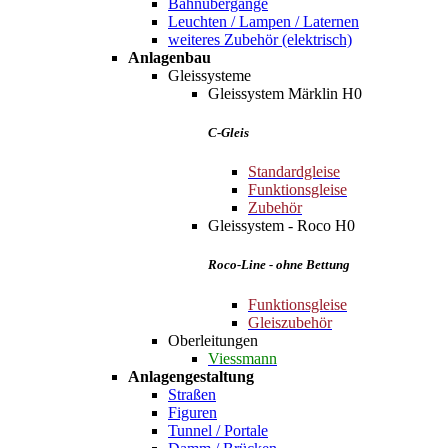
Bahnübergänge
Leuchten / Lampen / Laternen
weiteres Zubehör (elektrisch)
Anlagenbau
Gleissysteme
Gleissystem Märklin H0
C-Gleis
Standardgleise
Funktionsgleise
Zubehör
Gleissystem - Roco H0
Roco-Line - ohne Bettung
Funktionsgleise
Gleiszubehör
Oberleitungen
Viessmann
Anlagengestaltung
Straßen
Figuren
Tunnel / Portale