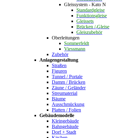
Gleissystem - Kato N
Standardgleise
Funktionsgleise
Gleissets
Brücken /-Gleise
Gleiszubehör
Oberleitungen
Sommerfeldt
Viessmann
Zubehör
Anlagengestaltung
Straßen
Figuren
Tunnel / Portale
Damm / Brücken
Zäune / Geländer
Streumaterial
Bäume
Ausschmückung
Platten / Folien
Gebäudemodelle
Kleingebäude
Bahngebäude
Dorf + Stadt
Kirchen