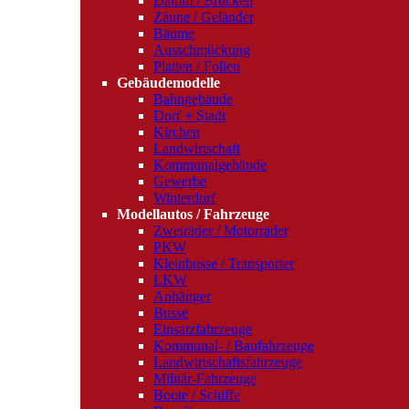
Damm / Brücken
Zäune / Geländer
Bäume
Ausschmückung
Platten / Folien
Gebäudemodelle
Bahngebäude
Dorf + Stadt
Kirchen
Landwirtschaft
Kommunalgebäude
Gewerbe
Winterdorf
Modellautos / Fahrzeuge
Zweiräder / Motorräder
PKW
Kleinbusse / Transporter
LKW
Anhänger
Busse
Einsatzfahrzeuge
Kommunal- / Baufahrzeuge
Landwirtschaftsfahrzeuge
Militär-Fahrzeuge
Boote / Schiffe