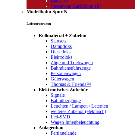
Bausätze
Viessmann CarMotion H0
Modellbahn Spur N
Lieferprogramm
Rollmaterial + Zubehör
Startsets
Dampfloks
Dieselloks
Elektroloks
Züge und Triebwagen
Bahndienstfahrzeuge
Personenwagen
Güterwagen
Thomas & Friends™
Elektronisches Zubehör
Signale
Bahnübergänge
Leuchten / Lampen / Laternen
weiteres Zubehör (elektrisch)
Led-SMD
Wagen-Innenbeleuchtung
Anlagenbau
Fertiggelände