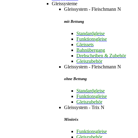
Gleissysteme
Gleissystem - Fleischmann N
mit Bettung
Standardgleise
Funktionsgleise
Gleissets
Bahnübergang
Drehscheiben & Zubehör
Gleiszubehör
Gleissystem - Fleischmann N
ohne Bettung
Standardgleise
Funktionsgleise
Gleiszubehör
Gleissystem - Trix N
Minitrix
Funktionsgleise
Gleiszubehör