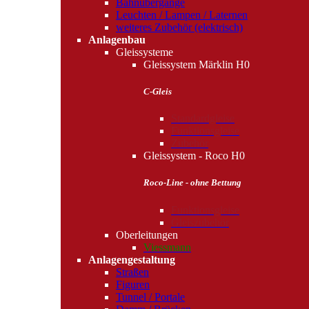
Bahnübergänge
Leuchten / Lampen / Laternen
weiteres Zubehör (elektrisch)
Anlagenbau
Gleissysteme
Gleissystem Märklin H0
C-Gleis
Standardgleise
Funktionsgleise
Zubehör
Gleissystem - Roco H0
Roco-Line - ohne Bettung
Funktionsgleise
Gleiszubehör
Oberleitungen
Viessmann
Anlagengestaltung
Straßen
Figuren
Tunnel / Portale