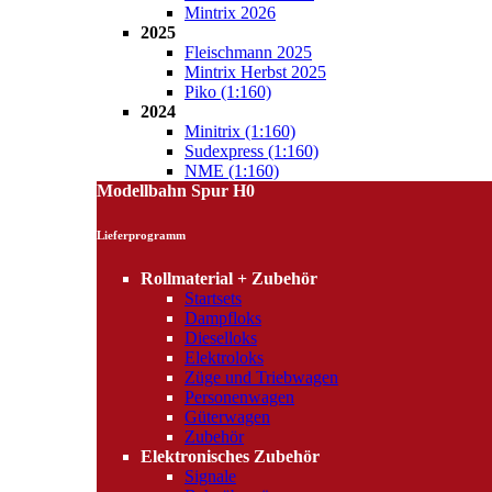
Mintrix 2026
2025
Fleischmann 2025
Mintrix Herbst 2025
Piko (1:160)
2024
Minitrix (1:160)
Sudexpress (1:160)
NME (1:160)
Modellbahn Spur H0
Lieferprogramm
Rollmaterial + Zubehör
Startsets
Dampfloks
Dieselloks
Elektroloks
Züge und Triebwagen
Personenwagen
Güterwagen
Zubehör
Elektronisches Zubehör
Signale