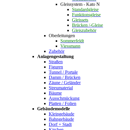
Gleissystem - Kato N
Standardgleise
Funktionsgleise
Gleissets
Brücken /-Gleise
Gleiszubehör
Oberleitungen
Sommerfeldt
Viessmann
Zubehör
Anlagengestaltung
Straßen
Figuren
Tunnel / Portale
Damm / Brücken
Zäune / Geländer
Streumaterial
Bäume
Ausschmückung
Platten / Folien
Gebäudemodelle
Kleingebäude
Bahngebäude
Dorf + Stadt
Kirchen