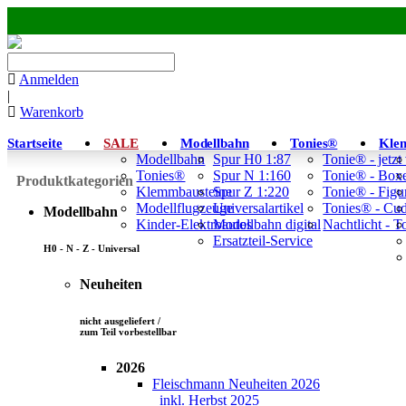
Anmelden
|
Warenkorb
Startseite
SALE
Modellbahn
Tonies®
Kle
Modellbahn
Spur H0 1:87
Tonie® - jetzt
Tonies®
Spur N 1:160
Tonie® - Box
Produktkategorien
Klemmbausteine
Spur Z 1:220
Tonie® - Figu
Modellflugzeuge
Universalartikel
Tonies® - Cu
Modellbahn
Kinder-Elektroautos
Modellbahn digital
Nachtlicht - 
Ersatzteil-Service
H0 - N - Z - Universal
Neuheiten
nicht ausgeliefert /
zum Teil vorbestellbar
2026
Fleischmann Neuheiten 2026
inkl. Herbst 2025