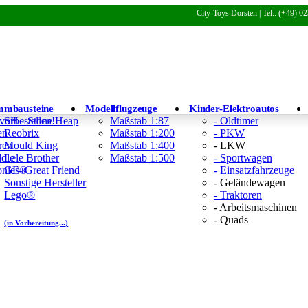
City-Toys Dorsten | Tel.:
(+49) 02
mmbausteine
Modellflugzeuge
Kinder-Elektroautos
 vorbestellen!
SH - Stone Heap
Maßstab 1:87
- Oldtimer
en
Reobrix
Maßstab 1:200
- PKW
ren
Mould King
Maßstab 1:400
- LKW
ddle
Lele Brother
Maßstab 1:500
- Sportwagen
Tonies®
GF- Great Friend
- Einsatzfahrzeuge
Sonstige Hersteller
- Geländewagen
Lego®
- Traktoren
- Arbeitsmaschinen
- Quads
(in Vorbereitung...)