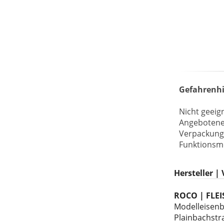
LEGO® ART
Gefahrenhi
Nicht geeign
Angebotenes
Verpackung
Funktionsmo
Hersteller |
ROCO | FLE
Modelleise
Plainbachstr