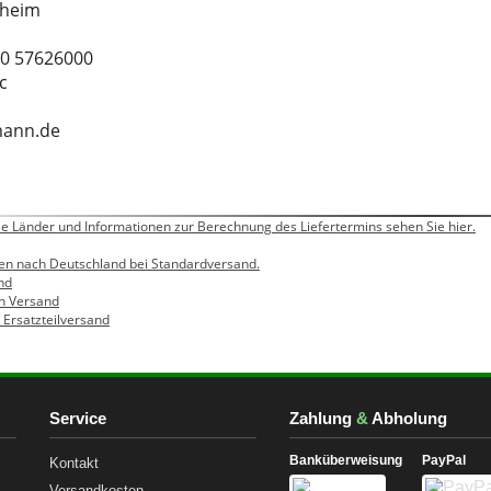
gheim
00 57626000
c
mann.de
alle Länder und Informationen zur Berechnung des Liefertermins sehen Sie hier.
ngen nach Deutschland bei Standardversand.
nd
en Versand
 / Ersatzteilversand
Service
Zahlung
&
Abholung
Banküberweisung
PayPal
Kontakt
Versandkosten