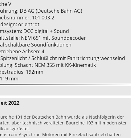
che V
führung: DB AG (Deutsche Bahn AG)
riebsnummer: 101 003-2
bdesign: orientrot
omsystem: DCC digital + Sound
nittstelle: NEM 651 mit Sounddecoder
ital schaltbare Soundfunktionen
etriebene Achsen: 4
-Spitzenlicht / Schlußlicht mit Fahrtrichtung wechselnd
plung: Schacht NEM 355 mit KK-Kinematik
destradius: 192mm
P 119 mm
eit 2022
aureihe 101 der Deutschen Bahn wurde als Nachfolgerin der
rten, aber technisch veralteten Baureihe 103 mit modernster
k ausgerüstet.
rehstrom-Asynchron-Motoren mit Einzelachsantrieb hatten