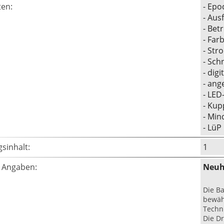
ten:
- Epo
- Aus
- Bet
- Far
- Str
- Sch
- dig
- ang
- LED
- Kup
- Min
- Lü
sinhalt:
1
e Angaben:
Neuh
Die B
bewäh
Techni
Die D