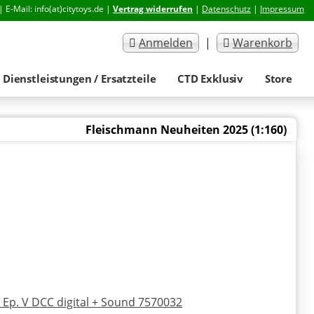
| E-Mail: info(at)citytoys.de |
Vertrag widerrufen
|
Datenschutz
|
Impressum
Anmelden
|
Warenkorb
Dienstleistungen / Ersatzteile
CTD Exklusiv
Store
Fleischmann Neuheiten 2025 (1:160)