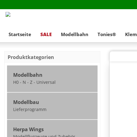
Startseite
SALE
Modellbahn
Tonies®
Klem
Produktkategorien
Modellbahn
H0 - N - Z - Universal
Neuheiten
Modellbau
nicht ausgeliefert /
Lieferprogramm
zum Teil vorbestellbar
2026
Modellbau - 1:45
Modellbahn Spur H0
Herpa Wings
Lieferprogramm
Modellflugzeuge und Zubehör