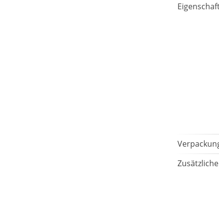
LEGO® DC Universe Super
Eigenschaf
Heroes™
LEGO® Marvel Super Heroes™
LEGO® Jurassic World™
LEGO® NINJAGO
LEGO® Harry Potter™
LEGO® Minecraft™
LEGO® Star Wars™
Verpackung
LEGO® Technic
Zusätzlich
LEGO® Creator Expert
LEGO® Architecture