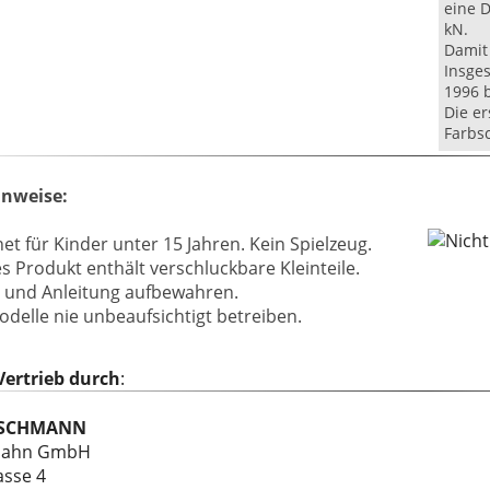
eine 
kN.
Damit 
Insge
1996 b
Die e
Farbsc
nweise:
et für Kinder unter 15 Jahren. Kein Spielzeug.
 Produkt enthält verschluckbare Kleinteile.
 und Anleitung aufbewahren.
delle nie unbeaufsichtigt betreiben.
 Vertrieb durch
:
ISCHMANN
nbahn GmbH
asse 4