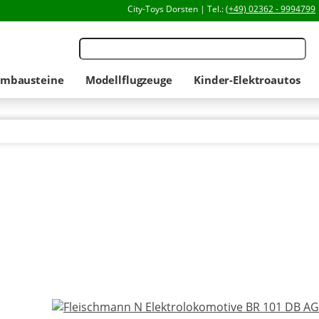
City-Toys Dorsten | Tel.:
(+49) 02362 - 9994799
mbausteine
Modellflugzeuge
Kinder-Elektroautos