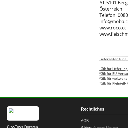
AT-5101 Ber
Österreich
Telefon: 008
info@moba.c
www.roco.cc
www.fleisch
Lieferzeiten für 
¹Gilt für Lieferu
²Gilt für EU-Versa
³Gilt für weltweit
⁴Gilt für Kleinteil-
Rechtliches
AGB
City-Toys Dorsten
Widerrufsrecht
Vertrag