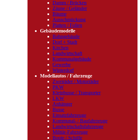
Damm / Brücken
Zäune / Geländer
Bäume
Ausschmückung
Platten / Folien
Gebäudemodelle
Bahngebäude
Dorf + Stadt
Kirchen
Landwirtschaft
Kommunalgebäude
Gewerbe
Winterdorf
Modellautos / Fahrzeuge
Zweiräder / Motorräder
PKW
Kleinbusse / Transporter
LKW
Anhänger
Busse
Einsatzfahrzeuge
Kommunal- / Baufahrzeuge
Landwirtschaftsfahrzeuge
Militär-Fahrzeuge
Boote / Schiffe