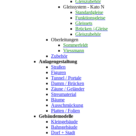
Gleiszubehör
Gleissystem - Kato N
Standardgleise
Funktionsgleise
Gleissets
Brücken /-Gleise
Gleiszubehör
Oberleitungen
Sommerfeldt
Viessmann
Zubehör
Anlagengestaltung
Straßen
Figuren
Tunnel / Portale
Damm / Brücken
Zäune / Geländer
Streumaterial
Bäume
Ausschmückung
Platten / Folien
Gebäudemodelle
Kleingebäude
Bahngebäude
Dorf + Stadt