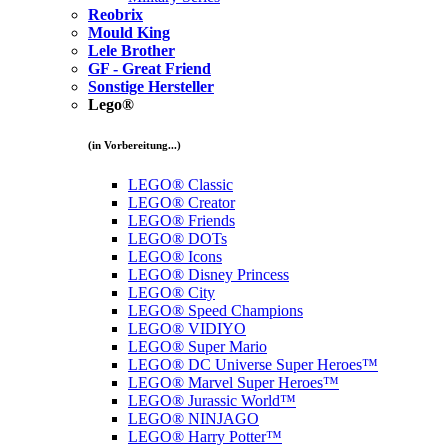
Reobrix
Mould King
Lele Brother
GF - Great Friend
Sonstige Hersteller
Lego®
(in Vorbereitung...)
LEGO® Classic
LEGO® Creator
LEGO® Friends
LEGO® DOTs
LEGO® Icons
LEGO® Disney Princess
LEGO® City
LEGO® Speed Champions
LEGO® VIDIYO
LEGO® Super Mario
LEGO® DC Universe Super Heroes™
LEGO® Marvel Super Heroes™
LEGO® Jurassic World™
LEGO® NINJAGO
LEGO® Harry Potter™