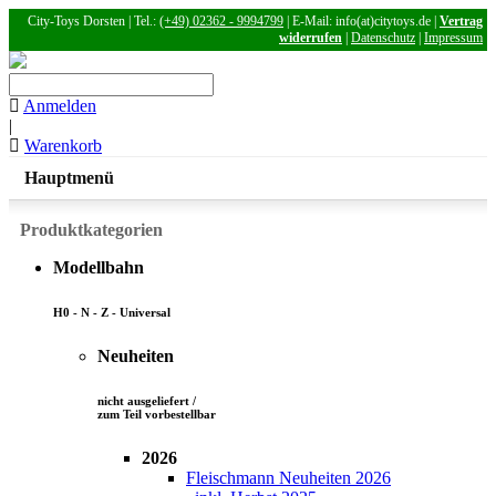
City-Toys Dorsten | Tel.:
(+49) 02362 - 9994799
| E-Mail: info(at)citytoys.de |
Vertrag
widerrufen
|
Datenschutz
|
Impressum
Anmelden
|
Warenkorb
Hauptmenü
Produktkategorien
Modellbahn
H0 - N - Z - Universal
Neuheiten
nicht ausgeliefert /
zum Teil vorbestellbar
2026
Fleischmann Neuheiten 2026