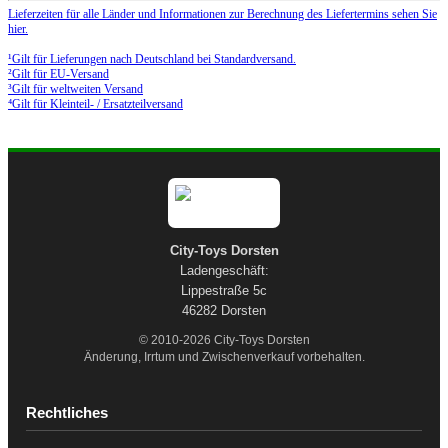
Lieferzeiten für alle Länder und Informationen zur Berechnung des Liefertermins sehen Sie
hier.
¹Gilt für Lieferungen nach Deutschland bei Standardversand.
²Gilt für EU-Versand
³Gilt für weltweiten Versand
⁴Gilt für Kleinteil- / Ersatzteilversand
City-Toys Dorsten
Ladengeschäft:
Lippestraße 5c
46282 Dorsten
© 2010-2026 City-Toys Dorsten
Änderung, Irrtum und Zwischenverkauf vorbehalten.
Rechtliches