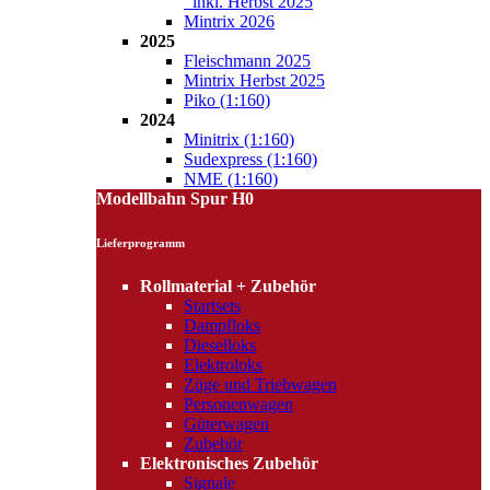
inkl. Herbst 2025
Mintrix 2026
2025
Fleischmann 2025
Mintrix Herbst 2025
Piko (1:160)
2024
Minitrix (1:160)
Sudexpress (1:160)
NME (1:160)
Modellbahn Spur H0
Lieferprogramm
Rollmaterial + Zubehör
Startsets
Dampfloks
Dieselloks
Elektroloks
Züge und Triebwagen
Personenwagen
Güterwagen
Zubehör
Elektronisches Zubehör
Signale