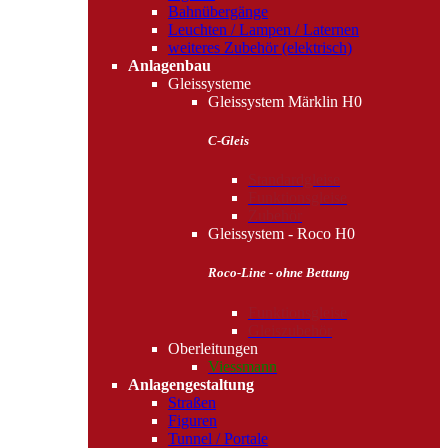
Bahnübergänge
Leuchten / Lampen / Laternen
weiteres Zubehör (elektrisch)
Anlagenbau
Gleissysteme
Gleissystem Märklin H0
C-Gleis
Standardgleise
Funktionsgleise
Zubehör
Gleissystem - Roco H0
Roco-Line - ohne Bettung
Funktionsgleise
Gleiszubehör
Oberleitungen
Viessmann
Anlagengestaltung
Straßen
Figuren
Tunnel / Portale