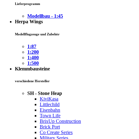
Lieferprogramm
Modellbau - 1:45
Herpa Wings
Modellflugzeuge und Zubehör
1:87
1:200
1:400
1:500
Klemmbausteine
verschiedene Hersteller
SH - Stone Heap
KiviKasa
Littlechild
Eisenbahn
Town Life
BrixUp Construction
Brick Port
Co Create Series
Military Series