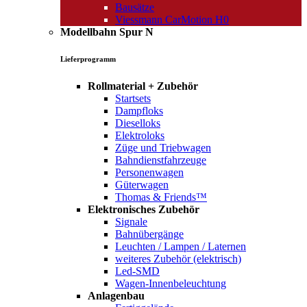
Bausätze
Viessmann CarMotion H0
Modellbahn Spur N
Lieferprogramm
Rollmaterial + Zubehör
Startsets
Dampfloks
Dieselloks
Elektroloks
Züge und Triebwagen
Bahndienstfahrzeuge
Personenwagen
Güterwagen
Thomas & Friends™
Elektronisches Zubehör
Signale
Bahnübergänge
Leuchten / Lampen / Laternen
weiteres Zubehör (elektrisch)
Led-SMD
Wagen-Innenbeleuchtung
Anlagenbau