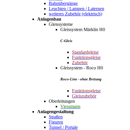
Bahnübergänge
Leuchten / Lampen / Laternen
weiteres Zubehör (elektrisch)
Anlagenbau
Gleissysteme
Gleissystem Märklin H0
C-Gleis
Standardgleise
Funktionsgleise
Zubehör
Gleissystem - Roco H0
Roco-Line - ohne Bettung
Funktionsgleise
Gleiszubehör
Oberleitungen
Viessmann
Anlagengestaltung
Straßen
Figuren
Tunnel / Portale