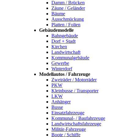
Damm / Brücken
Zäune / Geländer
Bäume
Ausschmückung
Platten / Folien
Gebäudemodelle
Bahngebäude
Dorf + Stadt
Kirchen
Landwirtschaft
Kommunalgebäude
Gewerbe
Winterdorf
Modellautos / Fahrzeuge
Zweiräder / Motorräder
PKW
Kleinbusse / Transporter
LKW
Anhänger
Busse
Einsatzfahrzeuge
Kommunal- / Baufahrzeuge
Landwirtschaftsfahrzeuge
Militär-Fahrzeuge
Boote / Schiffe