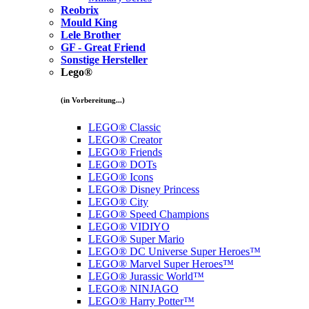
Reobrix
Mould King
Lele Brother
GF - Great Friend
Sonstige Hersteller
Lego®
(in Vorbereitung...)
LEGO® Classic
LEGO® Creator
LEGO® Friends
LEGO® DOTs
LEGO® Icons
LEGO® Disney Princess
LEGO® City
LEGO® Speed Champions
LEGO® VIDIYO
LEGO® Super Mario
LEGO® DC Universe Super Heroes™
LEGO® Marvel Super Heroes™
LEGO® Jurassic World™
LEGO® NINJAGO
LEGO® Harry Potter™