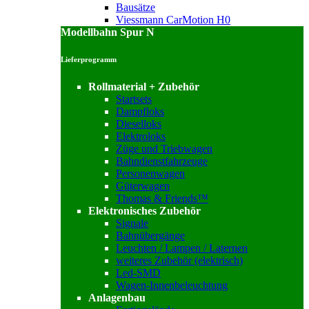
Bausätze
Viessmann CarMotion H0
Modellbahn Spur N
Lieferprogramm
Rollmaterial + Zubehör
Startsets
Dampfloks
Dieselloks
Elektroloks
Züge und Triebwagen
Bahndienstfahrzeuge
Personenwagen
Güterwagen
Thomas & Friends™
Elektronisches Zubehör
Signale
Bahnübergänge
Leuchten / Lampen / Laternen
weiteres Zubehör (elektrisch)
Led-SMD
Wagen-Innenbeleuchtung
Anlagenbau