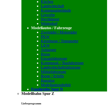
Kirchen
Landwirtschaft
Kommunalgebäude
Gewerbe
Hochhäuser
Winterdorf
Modellautos / Fahrzeuge
Zweiräder / Motorräder
PKW
Kleinbusse / Transporter
LKW
Anhänger
Busse
Einsatzfahrzeuge
Kommunal- / Baufahrzeuge
Landwirtschaftsfahrzeuge
Militärfahrzeuge
Boote / Schiffe
Bausätze
Modellautozubehör
Fundgrube Spur N
Modellbahn Spur Z
Lieferprogramm