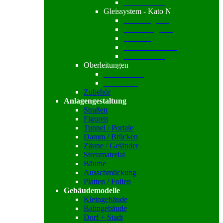
Gleiszubehör
Gleissystem - Kato N
Standardgleise
Funktionsgleise
Gleissets
Brücken /-Gleise
Gleiszubehör
Oberleitungen
Sommerfeldt
Viessmann
Zubehör
Anlagengestaltung
Straßen
Figuren
Tunnel / Portale
Damm / Brücken
Zäune / Geländer
Streumaterial
Bäume
Ausschmückung
Platten / Folien
Gebäudemodelle
Kleingebäude
Bahngebäude
Dorf + Stadt