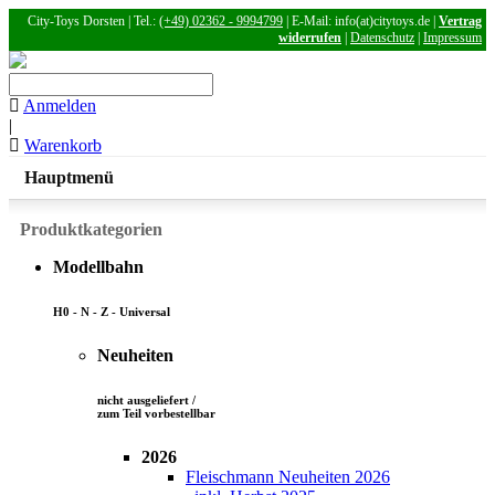
City-Toys Dorsten | Tel.:
(+49) 02362 - 9994799
| E-Mail: info(at)citytoys.de |
Vertrag
widerrufen
|
Datenschutz
|
Impressum
Anmelden
|
Warenkorb
Hauptmenü
Produktkategorien
Modellbahn
H0 - N - Z - Universal
Neuheiten
nicht ausgeliefert /
zum Teil vorbestellbar
2026
Fleischmann Neuheiten 2026