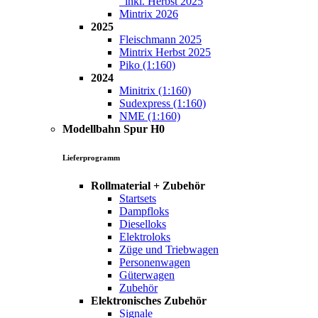
inkl. Herbst 2025
Mintrix 2026
2025
Fleischmann 2025
Mintrix Herbst 2025
Piko (1:160)
2024
Minitrix (1:160)
Sudexpress (1:160)
NME (1:160)
Modellbahn Spur H0
Lieferprogramm
Rollmaterial + Zubehör
Startsets
Dampfloks
Dieselloks
Elektroloks
Züge und Triebwagen
Personenwagen
Güterwagen
Zubehör
Elektronisches Zubehör
Signale