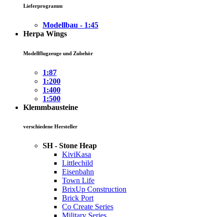
Lieferprogramm
Modellbau - 1:45
Herpa Wings
Modellflugzeuge und Zubehör
1:87
1:200
1:400
1:500
Klemmbausteine
verschiedene Hersteller
SH - Stone Heap
KiviKasa
Littlechild
Eisenbahn
Town Life
BrixUp Construction
Brick Port
Co Create Series
Military Series