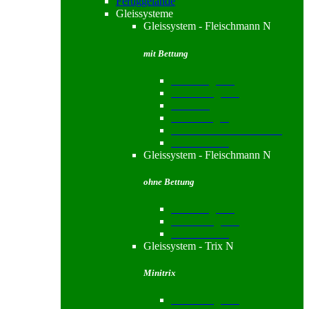
Fertiggelände
Gleissysteme
Gleissystem - Fleischmann N
mit Bettung
Standardgleise
Funktionsgleise
Gleissets
Bahnübergang
Drehscheiben & Zubehör
Gleiszubehör
Gleissystem - Fleischmann N
ohne Bettung
Standardgleise
Funktionsgleise
Gleiszubehör
Gleissystem - Trix N
Minitrix
Funktionsgleise