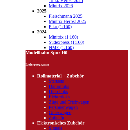
inkl. Herbst 2025
Mintrix 2026
2025
Fleischmann 2025
Mintrix Herbst 2025
Piko (1:160)
2024
Minitrix (1:160)
Sudexpress (1:160)
NME (1:160)
Modellbahn Spur H0
Lieferprogramm
Rollmaterial + Zubehör
Startsets
Dampfloks
Dieselloks
Elektroloks
Züge und Triebwagen
Personenwagen
Güterwagen
Zubehör
Elektronisches Zubehör
Signale