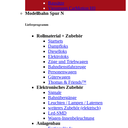
Bausätze
Viessmann CarMotion H0
Modellbahn Spur N
Lieferprogramm
Rollmaterial + Zubehör
Startsets
Dampfloks
Dieselloks
Elektroloks
Züge und Triebwagen
Bahndienstfahrzeuge
Personenwagen
Güterwagen
Thomas & Friends™
Elektronisches Zubehör
Signale
Bahnübergänge
Leuchten / Lampen / Laternen
weiteres Zubehör (elektrisch)
Led-SMD
Wagen-Innenbeleuchtung
Anlagenbau