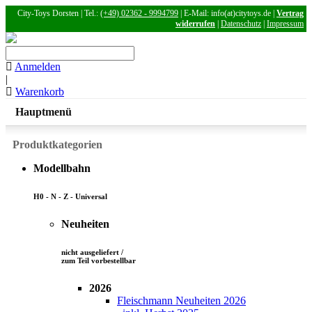
City-Toys Dorsten | Tel.:
(+49) 02362 - 9994799
| E-Mail: info(at)citytoys.de |
Vertrag
widerrufen
|
Datenschutz
|
Impressum
Anmelden
|
Warenkorb
Hauptmenü
Produktkategorien
Modellbahn
H0 - N - Z - Universal
Neuheiten
nicht ausgeliefert /
zum Teil vorbestellbar
2026
Fleischmann Neuheiten 2026