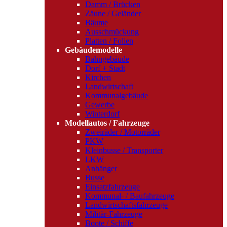
Damm / Brücken
Zäune / Geländer
Bäume
Ausschmückung
Platten / Folien
Gebäudemodelle
Bahngebäude
Dorf + Stadt
Kirchen
Landwirtschaft
Kommunalgebäude
Gewerbe
Winterdorf
Modellautos / Fahrzeuge
Zweiräder / Motorräder
PKW
Kleinbusse / Transporter
LKW
Anhänger
Busse
Einsatzfahrzeuge
Kommunal- / Baufahrzeuge
Landwirtschaftsfahrzeuge
Militär-Fahrzeuge
Boote / Schiffe