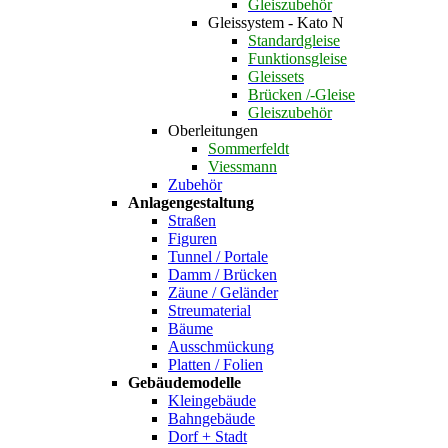
Gleiszubehör
Gleissystem - Kato N
Standardgleise
Funktionsgleise
Gleissets
Brücken /-Gleise
Gleiszubehör
Oberleitungen
Sommerfeldt
Viessmann
Zubehör
Anlagengestaltung
Straßen
Figuren
Tunnel / Portale
Damm / Brücken
Zäune / Geländer
Streumaterial
Bäume
Ausschmückung
Platten / Folien
Gebäudemodelle
Kleingebäude
Bahngebäude
Dorf + Stadt