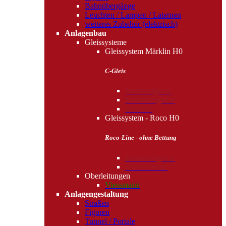
Bahnübergänge
Leuchten / Lampen / Laternen
weiteres Zubehör (elektrisch)
Anlagenbau
Gleissysteme
Gleissystem Märklin H0
C-Gleis
Standardgleise
Funktionsgleise
Zubehör
Gleissystem - Roco H0
Roco-Line - ohne Bettung
Funktionsgleise
Gleiszubehör
Oberleitungen
Viessmann
Anlagengestaltung
Straßen
Figuren
Tunnel / Portale