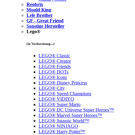
Reobrix
Mould King
Lele Brother
GF - Great Friend
Sonstige Hersteller
Lego®
(in Vorbereitung...)
LEGO® Classic
LEGO® Creator
LEGO® Friends
LEGO® DOTs
LEGO® Icons
LEGO® Disney Princess
LEGO® City
LEGO® Speed Champions
LEGO® VIDIYO
LEGO® Super Mario
LEGO® DC Universe Super Heroes™
LEGO® Marvel Super Heroes™
LEGO® Jurassic World™
LEGO® NINJAGO
LEGO® Harry Potter™