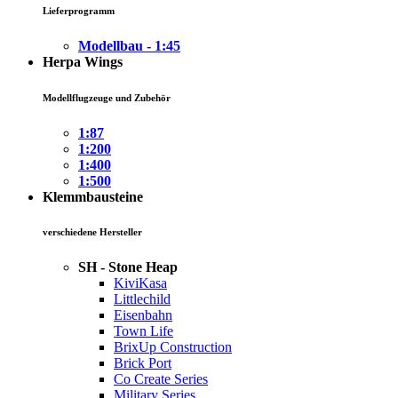
Lieferprogramm
Modellbau - 1:45
Herpa Wings
Modellflugzeuge und Zubehör
1:87
1:200
1:400
1:500
Klemmbausteine
verschiedene Hersteller
SH - Stone Heap
KiviKasa
Littlechild
Eisenbahn
Town Life
BrixUp Construction
Brick Port
Co Create Series
Military Series