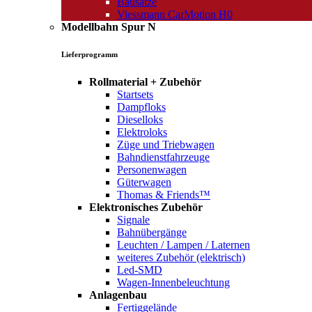
Bausätze
Viessmann CarMotion H0
Modellbahn Spur N
Lieferprogramm
Rollmaterial + Zubehör
Startsets
Dampfloks
Dieselloks
Elektroloks
Züge und Triebwagen
Bahndienstfahrzeuge
Personenwagen
Güterwagen
Thomas & Friends™
Elektronisches Zubehör
Signale
Bahnübergänge
Leuchten / Lampen / Laternen
weiteres Zubehör (elektrisch)
Led-SMD
Wagen-Innenbeleuchtung
Anlagenbau
Fertiggelände