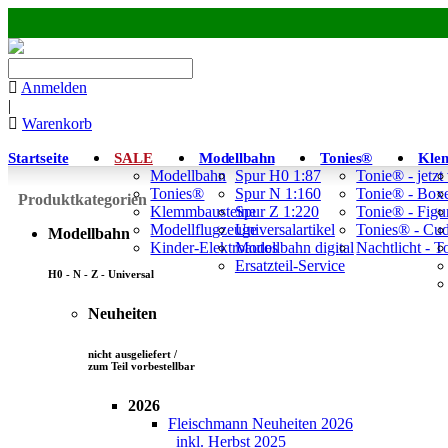
Anmelden
|
Warenkorb
Startseite
SALE
Modellbahn
Tonies®
Kle
Modellbahn
Spur H0 1:87
Tonie® - jetzt
Tonies®
Spur N 1:160
Tonie® - Box
Produktkategorien
Klemmbausteine
Spur Z 1:220
Tonie® - Figu
Modellflugzeuge
Universalartikel
Tonies® - Cu
Modellbahn
Kinder-Elektroautos
Modellbahn digital
Nachtlicht - 
Ersatzteil-Service
H0 - N - Z - Universal
Neuheiten
nicht ausgeliefert /
zum Teil vorbestellbar
2026
Fleischmann Neuheiten 2026
inkl. Herbst 2025