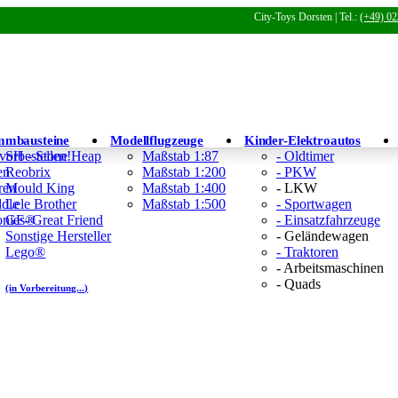
City-Toys Dorsten | Tel.:
(+49) 02
mmbausteine
Modellflugzeuge
Kinder-Elektroautos
 vorbestellen!
SH - Stone Heap
Maßstab 1:87
- Oldtimer
en
Reobrix
Maßstab 1:200
- PKW
ren
Mould King
Maßstab 1:400
- LKW
ddle
Lele Brother
Maßstab 1:500
- Sportwagen
Tonies®
GF- Great Friend
- Einsatzfahrzeuge
Sonstige Hersteller
- Geländewagen
Lego®
- Traktoren
- Arbeitsmaschinen
- Quads
(in Vorbereitung...)