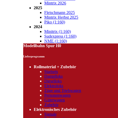
Mintrix 2026
2025
Fleischmann 2025
Mintrix Herbst 2025
Piko (1:160)
2024
Minitrix (1:160)
Sudexpress (1:160)
NME (1:160)
Modellbahn Spur H0
Lieferprogramm
Rollmaterial + Zubehör
Startsets
Dampfloks
Dieselloks
Elektroloks
Züge und Triebwagen
Personenwagen
Güterwagen
Zubehör
Elektronisches Zubehör
Signale