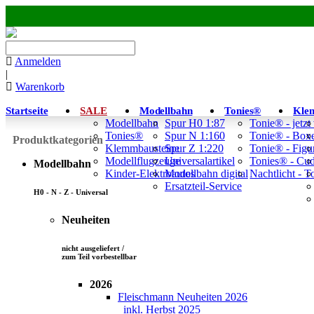
Anmelden
|
Warenkorb
Startseite
SALE
Modellbahn
Tonies®
Kle
Modellbahn
Spur H0 1:87
Tonie® - jetzt
Tonies®
Spur N 1:160
Tonie® - Box
Produktkategorien
Klemmbausteine
Spur Z 1:220
Tonie® - Figu
Modellflugzeuge
Universalartikel
Tonies® - Cu
Modellbahn
Kinder-Elektroautos
Modellbahn digital
Nachtlicht - 
Ersatzteil-Service
H0 - N - Z - Universal
Neuheiten
nicht ausgeliefert /
zum Teil vorbestellbar
2026
Fleischmann Neuheiten 2026
inkl. Herbst 2025