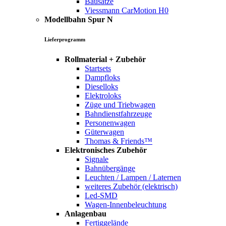
Bausätze
Viessmann CarMotion H0
Modellbahn Spur N
Lieferprogramm
Rollmaterial + Zubehör
Startsets
Dampfloks
Dieselloks
Elektroloks
Züge und Triebwagen
Bahndienstfahrzeuge
Personenwagen
Güterwagen
Thomas & Friends™
Elektronisches Zubehör
Signale
Bahnübergänge
Leuchten / Lampen / Laternen
weiteres Zubehör (elektrisch)
Led-SMD
Wagen-Innenbeleuchtung
Anlagenbau
Fertiggelände