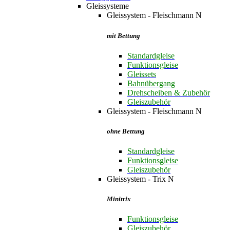
Gleissysteme
Gleissystem - Fleischmann N
mit Bettung
Standardgleise
Funktionsgleise
Gleissets
Bahnübergang
Drehscheiben & Zubehör
Gleiszubehör
Gleissystem - Fleischmann N
ohne Bettung
Standardgleise
Funktionsgleise
Gleiszubehör
Gleissystem - Trix N
Minitrix
Funktionsgleise
Gleiszubehör