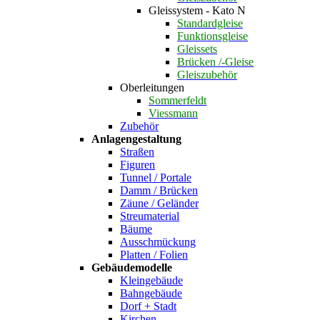
Gleissystem - Kato N
Standardgleise
Funktionsgleise
Gleissets
Brücken /-Gleise
Gleiszubehör
Oberleitungen
Sommerfeldt
Viessmann
Zubehör
Anlagengestaltung
Straßen
Figuren
Tunnel / Portale
Damm / Brücken
Zäune / Geländer
Streumaterial
Bäume
Ausschmückung
Platten / Folien
Gebäudemodelle
Kleingebäude
Bahngebäude
Dorf + Stadt
Kirchen