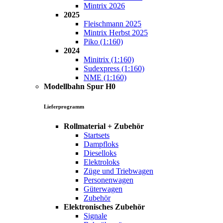
Mintrix 2026
2025
Fleischmann 2025
Mintrix Herbst 2025
Piko (1:160)
2024
Minitrix (1:160)
Sudexpress (1:160)
NME (1:160)
Modellbahn Spur H0
Lieferprogramm
Rollmaterial + Zubehör
Startsets
Dampfloks
Dieselloks
Elektroloks
Züge und Triebwagen
Personenwagen
Güterwagen
Zubehör
Elektronisches Zubehör
Signale