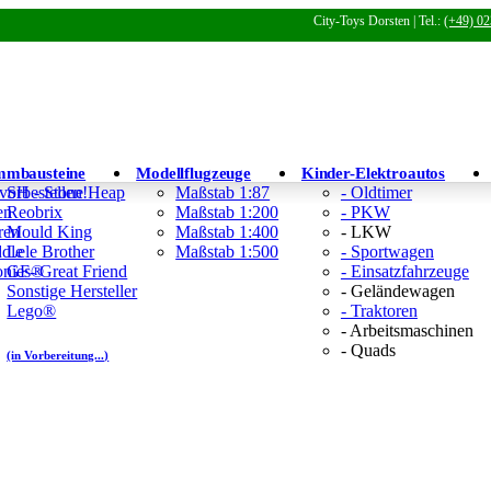
City-Toys Dorsten | Tel.:
(+49) 02
mmbausteine
Modellflugzeuge
Kinder-Elektroautos
 vorbestellen!
SH - Stone Heap
Maßstab 1:87
- Oldtimer
en
Reobrix
Maßstab 1:200
- PKW
ren
Mould King
Maßstab 1:400
- LKW
ddle
Lele Brother
Maßstab 1:500
- Sportwagen
Tonies®
GF- Great Friend
- Einsatzfahrzeuge
Sonstige Hersteller
- Geländewagen
Lego®
- Traktoren
- Arbeitsmaschinen
- Quads
(in Vorbereitung...)