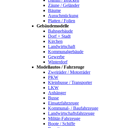
Damm / Brücken
Zäune / Geländer
Bäume
Ausschmückung
Platten / Folien
Gebäudemodelle
Bahngebäude
Dorf + Stadt
Kirchen
Landwirtschaft
Kommunalgebäude
Gewerbe
Winterdorf
Modellautos / Fahrzeuge
Zweiräder / Motorräder
PKW
Kleinbusse / Transporter
LKW
Anhänger
Busse
Einsatzfahrzeuge
Kommunal- / Baufahrzeuge
Landwirtschaftsfahrzeuge
Militär-Fahrzeuge
Boote / Schiffe