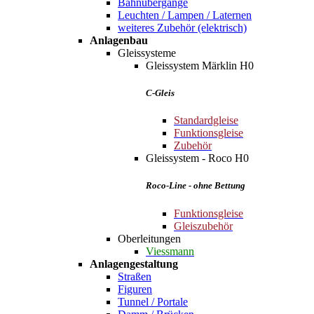
Bahnübergänge
Leuchten / Lampen / Laternen
weiteres Zubehör (elektrisch)
Anlagenbau
Gleissysteme
Gleissystem Märklin H0
C-Gleis
Standardgleise
Funktionsgleise
Zubehör
Gleissystem - Roco H0
Roco-Line - ohne Bettung
Funktionsgleise
Gleiszubehör
Oberleitungen
Viessmann
Anlagengestaltung
Straßen
Figuren
Tunnel / Portale