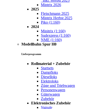
inkl. Herbst 2025
Mintrix 2026
2025
Fleischmann 2025
Mintrix Herbst 2025
Piko (1:160)
2024
Minitrix (1:160)
Sudexpress (1:160)
NME (1:160)
Modellbahn Spur H0
Lieferprogramm
Rollmaterial + Zubehör
Startsets
Dampfloks
Dieselloks
Elektroloks
Züge und Triebwagen
Personenwagen
Güterwagen
Zubehör
Elektronisches Zubehör
Signale