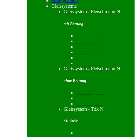
Fertiggelände
Gleissysteme
Gleissystem - Fleischmann N
mit Bettung
Standardgleise
Funktionsgleise
Gleissets
Bahnübergang
Drehscheiben & Zubehör
Gleiszubehör
Gleissystem - Fleischmann N
ohne Bettung
Standardgleise
Funktionsgleise
Gleiszubehör
Gleissystem - Trix N
Minitrix
Funktionsgleise