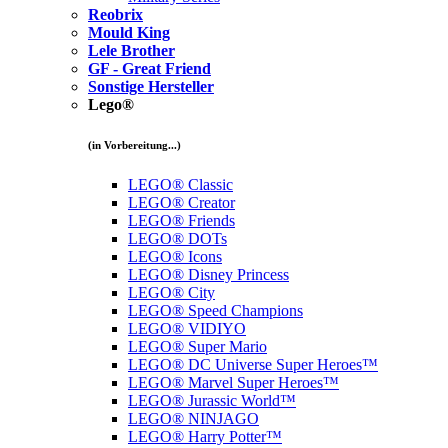
Reobrix
Mould King
Lele Brother
GF - Great Friend
Sonstige Hersteller
Lego®
(in Vorbereitung...)
LEGO® Classic
LEGO® Creator
LEGO® Friends
LEGO® DOTs
LEGO® Icons
LEGO® Disney Princess
LEGO® City
LEGO® Speed Champions
LEGO® VIDIYO
LEGO® Super Mario
LEGO® DC Universe Super Heroes™
LEGO® Marvel Super Heroes™
LEGO® Jurassic World™
LEGO® NINJAGO
LEGO® Harry Potter™