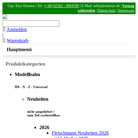
City-Toys Dorsten | Tel.:
(+49) 02362 - 9994799
| E-Mail: info(at)citytoys.de |
Vertrag
widerrufen
|
Datenschutz
|
Impressum
Anmelden
|
Warenkorb
Hauptmenü
Produktkategorien
Modellbahn
H0 - N - Z - Universal
Neuheiten
nicht ausgeliefert /
zum Teil vorbestellbar
2026
Fleischmann Neuheiten 2026