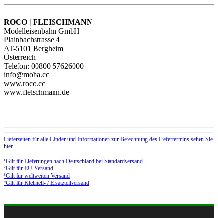
ROCO | FLEISCHMANN
Modelleisenbahn GmbH
Plainbachstrasse 4
AT-5101 Bergheim
Österreich
Telefon: 00800 57626000
info@moba.cc
www.roco.cc
www.fleischmann.de
Lieferzeiten für alle Länder und Informationen zur Berechnung des Liefertermins sehen Sie
hier.
¹Gilt für Lieferungen nach Deutschland bei Standardversand.
²Gilt für EU-Versand
³Gilt für weltweiten Versand
⁴Gilt für Kleinteil- / Ersatzteilversand