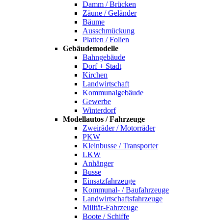
Damm / Brücken
Zäune / Geländer
Bäume
Ausschmückung
Platten / Folien
Gebäudemodelle
Bahngebäude
Dorf + Stadt
Kirchen
Landwirtschaft
Kommunalgebäude
Gewerbe
Winterdorf
Modellautos / Fahrzeuge
Zweiräder / Motorräder
PKW
Kleinbusse / Transporter
LKW
Anhänger
Busse
Einsatzfahrzeuge
Kommunal- / Baufahrzeuge
Landwirtschaftsfahrzeuge
Militär-Fahrzeuge
Boote / Schiffe