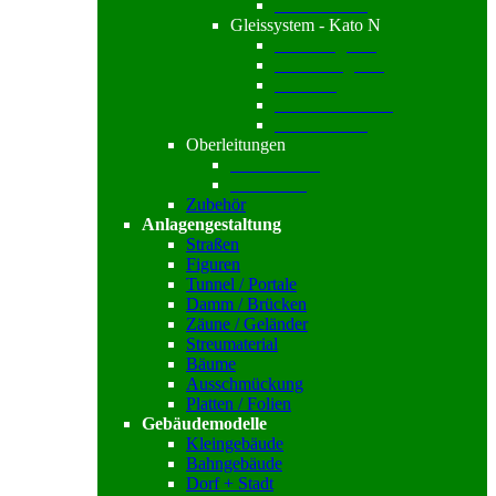
Gleiszubehör
Gleissystem - Kato N
Standardgleise
Funktionsgleise
Gleissets
Brücken /-Gleise
Gleiszubehör
Oberleitungen
Sommerfeldt
Viessmann
Zubehör
Anlagengestaltung
Straßen
Figuren
Tunnel / Portale
Damm / Brücken
Zäune / Geländer
Streumaterial
Bäume
Ausschmückung
Platten / Folien
Gebäudemodelle
Kleingebäude
Bahngebäude
Dorf + Stadt