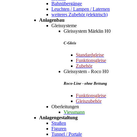
Bahnübergänge
Leuchten / Lampen / Laternen
weiteres Zubehör (elektrisch)
Anlagenbau
Gleissysteme
Gleissystem Märklin H0
C-Gleis
Standardgleise
Funktionsgleise
Zubehör
Gleissystem - Roco H0
Roco-Line - ohne Bettung
Funktionsgleise
Gleiszubehör
Oberleitungen
Viessmann
Anlagengestaltung
Straßen
Figuren
Tunnel / Portale