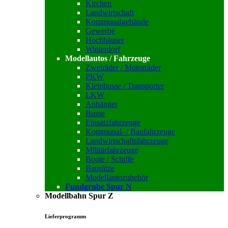
Kirchen
Landwirtschaft
Kommunalgebäude
Gewerbe
Hochhäuser
Winterdorf
Modellautos / Fahrzeuge
Zweiräder / Motorräder
PKW
Kleinbusse / Transporter
LKW
Anhänger
Busse
Einsatzfahrzeuge
Kommunal- / Baufahrzeuge
Landwirtschaftsfahrzeuge
Militärfahrzeuge
Boote / Schiffe
Bausätze
Modellautozubehör
Fundgrube Spur N
Modellbahn Spur Z
Lieferprogramm