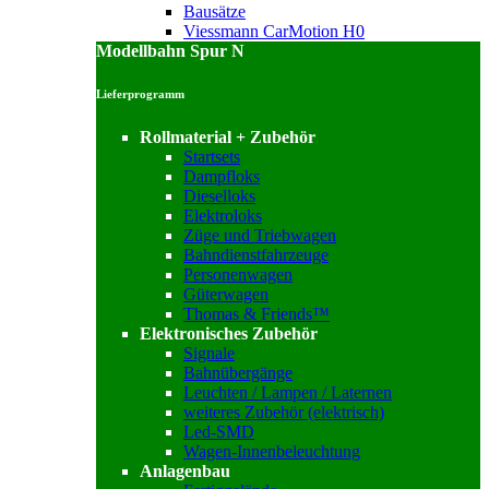
Bausätze
Viessmann CarMotion H0
Modellbahn Spur N
Lieferprogramm
Rollmaterial + Zubehör
Startsets
Dampfloks
Dieselloks
Elektroloks
Züge und Triebwagen
Bahndienstfahrzeuge
Personenwagen
Güterwagen
Thomas & Friends™
Elektronisches Zubehör
Signale
Bahnübergänge
Leuchten / Lampen / Laternen
weiteres Zubehör (elektrisch)
Led-SMD
Wagen-Innenbeleuchtung
Anlagenbau