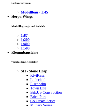
Lieferprogramm
Modellbau - 1:45
Herpa Wings
Modellflugzeuge und Zubehör
1:87
1:200
1:400
1:500
Klemmbausteine
verschiedene Hersteller
SH - Stone Heap
KiviKasa
Littlechild
Eisenbahn
Town Life
BrixUp Construction
Brick Port
Co Create Series
Military Series